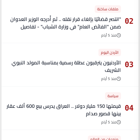
ملفات ساخنة
"انتصر قضائيًا بإلغاء قرار نقله .. ثم أُدرجه الوزير العدوان
02
ضمن "الفائض العام" في وزارة الشباب" - تفاصيل
منذ 5 أيام
الأردن اليوم
الأردنيون يترقبون عطلة رسمية بمناسبة المولد النبوي
03
الشريف
منذ 5 أيام
سياسة
قيمتها 150 مليار دولار .. العراق يدرس بيع 600 ألف عقار
04
بينها قصور صدام
منذ 5 أيام
منوعات من العالم