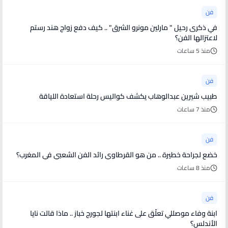
فن
في ذكرى رحيل " مارلين مونرو الشرق" .. كيف دفع زواج هند رستم
لاعتزالها الفن؟
منذ 5 ساعات
فن
طبيب شيرين عبدالوهاب يكشف كواليس رحلة استعادة اللياقة
منذ 7 ساعات
فن
خضع لجراحة خطيرة .. من هو القرطاوي رائد الفن الشعبي في المغرب؟
منذ 8 ساعات
فن
ابنة وفاء موصللي تعلّق على غناء ابنتها لجورج خباز .. ماذا قالت نايا
الأندلس؟