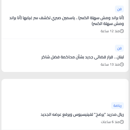
فن
(أنا براند ومش سهلة الكسر) .. ياسمين صبري تكشف سر غيابها (أنا براند
ومش سهلة الكسر)
منذ 12 ساعة
فن
لبنان .. قرار قضائي جديد بشأن محاكمة فضل شاكر
منذ 13 ساعة
أخبار رياضية
رياضة
ريال مدريد "يرضخ" لفينيسيوس ويرفع عرضه الجديد
منذ 6 ساعات