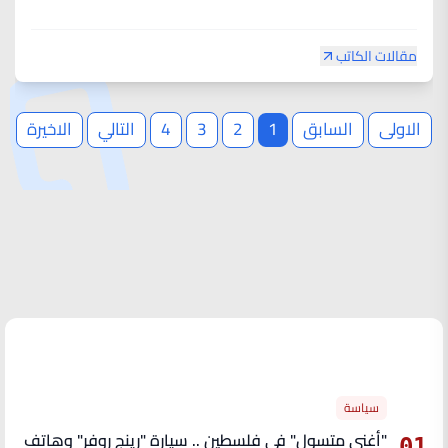
مقالات الكاتب
الاولى
السابق
1
2
3
4
التالي
الاخيرة
الأكثر قراءة
سياسة
"أغنى متسول" في فلسطين .. سيارة "رينج روفر" وهاتف
01