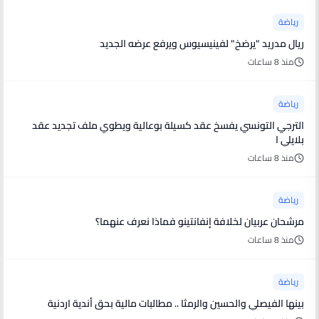
رياضة
ريال مدريد "يرضخ" لفينيسيوس ويرفع عرضه الجديد
منذ 8 ساعات
رياضة
الترجي التونسي يفسخ عقد كسيلة بوعالية ويطوي ملف تجديد عقد
بلايلي ا
منذ 8 ساعات
رياضة
مرشحان عربيان لخلافة إنفانتينو فماذا نعرف عنهما؟
منذ 8 ساعات
رياضة
بينها الفيصلي والحسين والرمثا .. مطالبات مالية بحق أندية اردنية