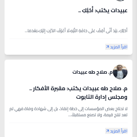
عبيدات يكتب: أُحُبُّكِ ..
أُحُبُّكِ..بَيْدَ أَنِّي أَقِفُ عَلَى حَافَةِ التَّيْهِ،لَا أَعْرُفُ الدَّرْبَ إِلَيْكِ،بَعْدَمَا...
اقرأ المزيد
م. صلاح طه عبيدات
م. صلاح طه عبيدات يكتب: مقبرة الأفكار ..
ومجلس إدارة التابوت
لا تحتاج بعض المؤسسات إلى خطة إنقاذ، بل إلى شهادة وفاة.فهي لم
تعد تنتج قيمة، ولا تصنع مستقبلاً،...
اقرأ المزيد