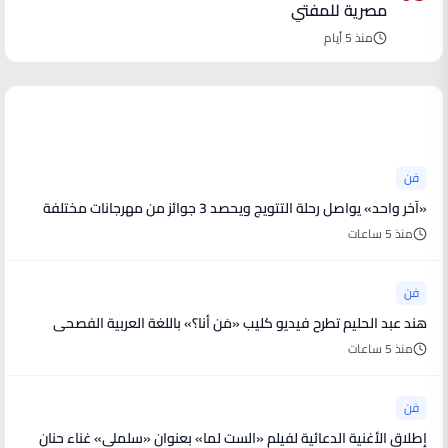
مصرية للمفتي
منذ 5 أيام
آخر الأخبار
فن
«آخر واحد» يواصل رحلة التتويج ويحصد 3 جوائز من مهرجانات مختلفة
منذ 5 ساعات
فن
هند عبد الحليم تطرح فيديو كليب «مَن أنا؟» باللغة العربية الفصحى
منذ 5 ساعات
فن
إطلاق الأغنية الدعائية لفيلم «الست لما» بعنوان «سلملى» غناء حنان