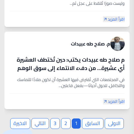
وليست صورًا تُلتقط على عجل ثم...
اقرأ المزيد
م. صلاح طه عبيدات
م صلاح طه عبيدات يكتب: حين تُختطف العشيرة
أي عشيرة… من دفء الانتماء إلى سوق الوهم
السياسي
في المجتمعات التي تُفترض فيها العشيرة أن تكون ملاذًا للتماسك
والتكافل، تتحول أحيانًا—بفعل فاعلين...
اقرأ المزيد
الاولى
السابق
1
2
3
التالي
الاخيرة