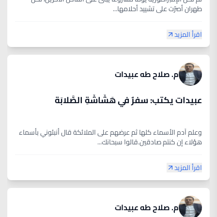
طهران أصرّت على تشييد أحلامها...
اقرأ المزيد
م. صلاح طه عبيدات
عبيدات يكتب: سفرٌ في هَشَاشَةِ الصَّلابَة
وعلم آدم الأسماء كلها ثم عرضهم على الملائكة قال أنبئوني بأسماء
هؤلاء إن كنتم صادقين.قالوا سبحانك...
اقرأ المزيد
م. صلاح طه عبيدات