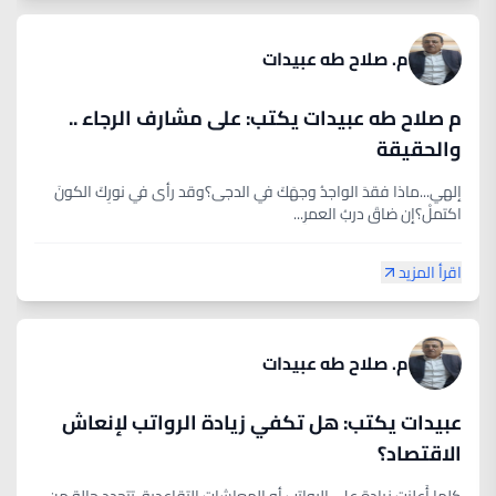
م. صلاح طه عبيدات
م صلاح طه عبيدات يكتب: على مشارف الرجاء ..
والحقيقة
إلهي...ماذا فقدَ الواجدُ وجهَكَ في الدجى؟وقد رأى في نورِكَ الكونَ
اكتملْ؟إن ضاقَ دربُ العمرِ...
اقرأ المزيد
م. صلاح طه عبيدات
عبيدات يكتب: هل تكفي زيادة الرواتب لإنعاش
الاقتصاد؟