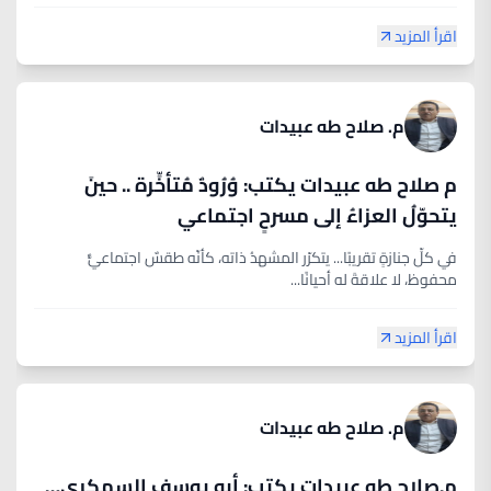
اقرأ المزيد
م. صلاح طه عبيدات
م صلاح طه عبيدات يكتب: وُرُودٌ مُتأخِّرة .. حينَ
يتحوّلُ العزاءُ إلى مسرحٍ اجتماعي
في كلِّ جنازةٍ تقريبًا... يتكرّر المشهدُ ذاته، كأنّه طقسٌ اجتماعيٌّ
محفوظ، لا علاقةَ له أحيانًا...
اقرأ المزيد
م. صلاح طه عبيدات
م.صلاح طه عبيدات يكتب: أبو يوسف السمكري…