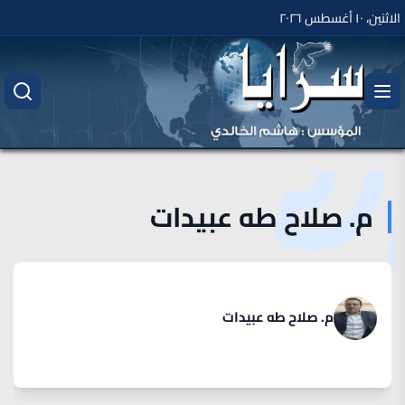
الاثنين، ١٠ أغسطس ٢٠٢٦
م. صلاح طه عبيدات
م. صلاح طه عبيدات