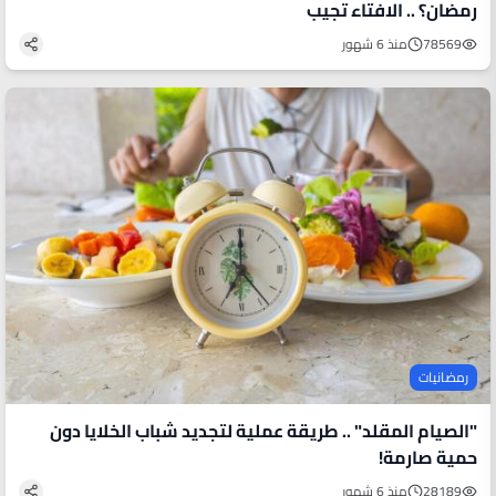
رمضان؟ .. الافتاء تجيب
78569
منذ 6 شهور
رمضانيات
"الصيام المقلد" .. طريقة عملية لتجديد شباب الخلايا دون
حمية صارمة!
28189
منذ 6 شهور