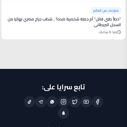
منوعات من العالم
"خطأ طبي قاتل" أم حملة شخصية ضده؟ .. شطب جراح مصري نهائيا من
السجل البريطاني
منذ 6 ساعات
تابع سرايا على: