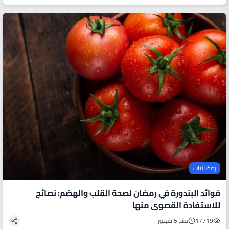
رمضانيات
فوائد البندورة في رمضان لصحة القلب والهضم: نصائح
للاستفادة القصوى منها
17719
منذ 5 شهور