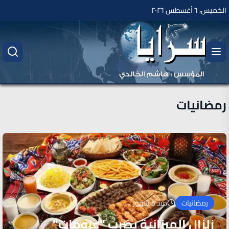
الخميس، ٦ أغسطس ٢٠٢٦
رمضانيات
رمضانيات
منذ 5 شهور
زلزال الميزانية يضرب "عزومات"