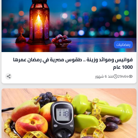
رمضانيات
فوانيس وموائد وزينة .. طقوس مصرية في رمضان عمرها
1000 عام
29464
منذ 6 شهور