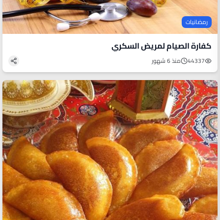
رمضانيات
كفارة الصيام لمريض السكري
44337
منذ 6 شهور