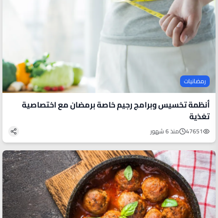
رمضانيات
أنظمة تخسيس وبرامج رجيم خاصة برمضان مع اختصاصية
تغذية
47651
منذ 6 شهور