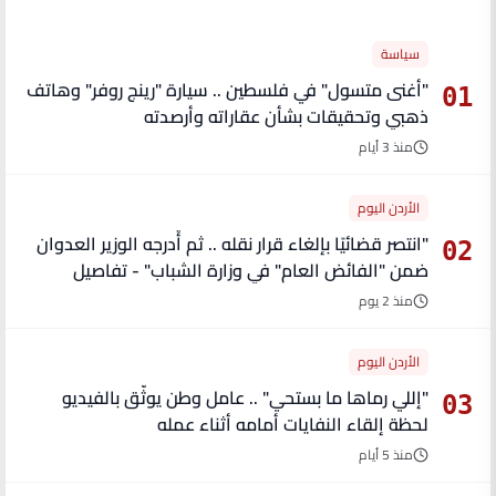
سياسة
"أغنى متسول" في فلسطين .. سيارة "رينج روفر" وهاتف
01
ذهبي وتحقيقات بشأن عقاراته وأرصدته
منذ 3 أيام
الأردن اليوم
"انتصر قضائيًا بإلغاء قرار نقله .. ثم أُدرجه الوزير العدوان
02
ضمن "الفائض العام" في وزارة الشباب" - تفاصيل
منذ 2 يوم
الأردن اليوم
"إللي رماها ما بستحي" .. عامل وطن يوثّق بالفيديو
03
لحظة إلقاء النفايات أمامه أثناء عمله
منذ 5 أيام