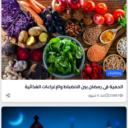
رمضانيات
الحمية في رمضان بين الانضباط والإغراءات الغذائية
25887
منذ 6 شهور