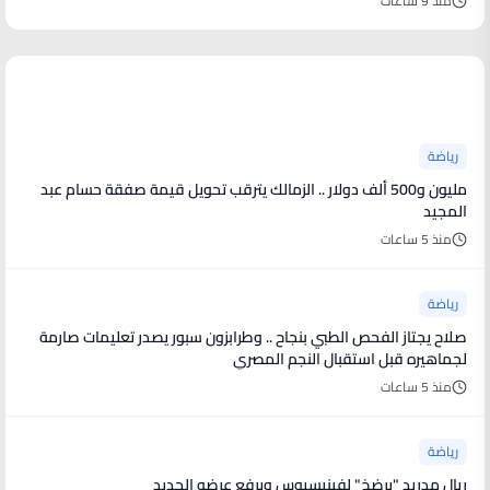
منذ 9 ساعات
أخبار رياضية
رياضة
مليون و500 ألف دولار .. الزمالك يترقب تحويل قيمة صفقة حسام عبد
المجيد
منذ 5 ساعات
رياضة
صلاح يجتاز الفحص الطبي بنجاح .. وطرابزون سبور يصدر تعليمات صارمة
لجماهيره قبل استقبال النجم المصري
منذ 5 ساعات
رياضة
ريال مدريد "يرضخ" لفينيسيوس ويرفع عرضه الجديد