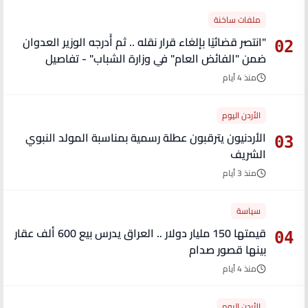
ملفات ساخنة
"انتصر قضائيًا بإلغاء قرار نقله .. ثم أُدرجه الوزير العدوان
02
ضمن "الفائض العام" في وزارة الشباب" - تفاصيل
منذ 4 أيام
الأردن اليوم
الأردنيون يترقبون عطلة رسمية بمناسبة المولد النبوي
03
الشريف
منذ 3 أيام
سياسة
قيمتها 150 مليار دولار .. العراق يدرس بيع 600 ألف عقار
04
بينها قصور صدام
منذ 4 أيام
الأردن اليوم