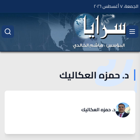
الجمعة، ٧ أغسطس ٢٠٢٦
د. حمزه العكاليك
د. حمزه العكاليك