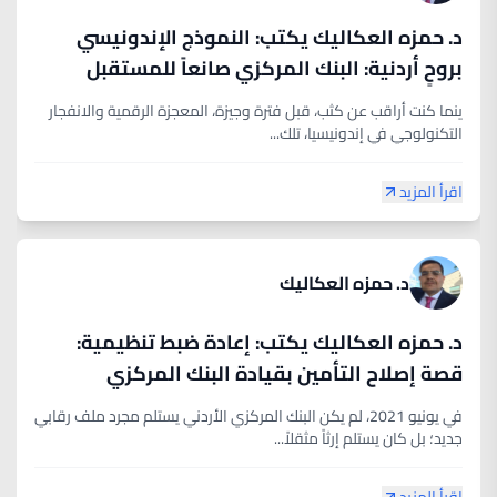
د. حمزه العكاليك يكتب: النموذج الإندونيسي
بروحٍ أردنية: البنك المركزي صانعاً للمستقبل
ومُمكّناً للمبتكرين
ينما كنت أراقب عن كثب، قبل فترة وجيزة، المعجزة الرقمية والانفجار
التكنولوجي في إندونيسيا، تلك...
اقرأ المزيد
د. حمزه العكاليك
د. حمزه العكاليك يكتب: إعادة ضبط تنظيمية:
قصة إصلاح التأمين بقيادة البنك المركزي
في يونيو 2021، لم يكن البنك المركزي الأردني يستلم مجرد ملف رقابي
جديد؛ بل كان يستلم إرثاً مثقلاً...