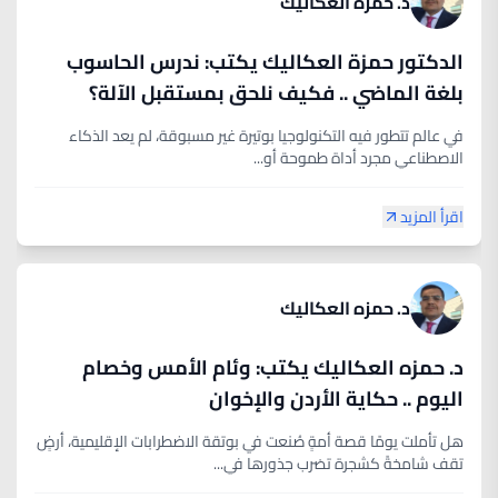
د. حمزه العكاليك
الدكتور حمزة العكاليك يكتب: ندرس الحاسوب
بلغة الماضي .. فكيف نلحق بمستقبل الآلة؟
في عالم تتطور فيه التكنولوجيا بوتيرة غير مسبوقة، لم يعد الذكاء
الاصطناعي مجرد أداة طموحة أو...
اقرأ المزيد
د. حمزه العكاليك
د. حمزه العكاليك يكتب: وئام الأمس وخصام
اليوم .. حكاية الأردن والإخوان
هل تأملت يومًا قصة أمةٍ صُنعت في بوتقة الاضطرابات الإقليمية، أرضٍ
تقف شامخةً كشجرة تضرب جذورها في...