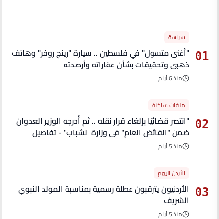
الأكثر قراءة
سياسة
"أغنى متسول" في فلسطين .. سيارة "رينج روفر" وهاتف
01
ذهبي وتحقيقات بشأن عقاراته وأرصدته
منذ 6 أيام
ملفات ساخنة
"انتصر قضائيًا بإلغاء قرار نقله .. ثم أُدرجه الوزير العدوان
02
ضمن "الفائض العام" في وزارة الشباب" - تفاصيل
منذ 5 أيام
الأردن اليوم
الأردنيون يترقبون عطلة رسمية بمناسبة المولد النبوي
03
الشريف
منذ 5 أيام