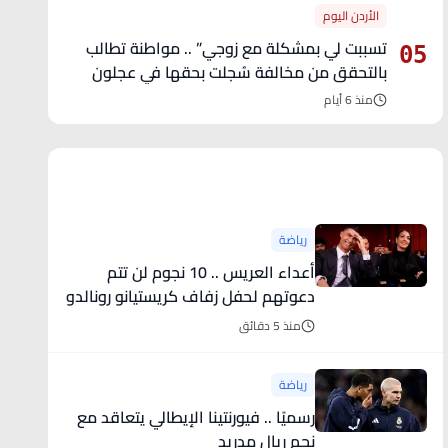
الأردن اليوم
تسببت لي بمشكلة مع زوجي” .. مواطنة تطالب
05
بالتحقق من مخالفة سُجلت بحقها في عجلون
منذ 6 أيام
آخر الأخبار
رياضة
أعداء العريس .. 10 نجوم لن تتم
دعوتهم لحفل زفاف كريستيانو رونالدو
وجورجينا
منذ 5 دقائق
رياضة
رسميًا .. فيورنتينا الإيطالي يتعاقد مع
نجم ريال مدريد