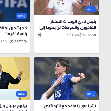
رياضة
رياضة
رئيس نادي الوحدات المختار:
الفاخوري والعوضات لن يعودا إلى
5 مرشحين لمناف
النادي ما دمت رئيسا .. فيديو
رئاسة “فيفا”
155727
منذ 4 أيام
182576
منذ 4 أيام
رياضة
رياضة
تشيلسي يتعاقد مع الأرجنتيني