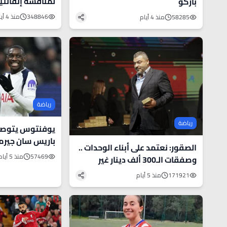
لمنافسة إنفانتي
باركو
"الفيفا"
348846
منذ 4 أيام
58285
منذ 4 أيام
رياضة
رياضة
يوفنتوس يتوصل
باريس سان جيرم
الصقور: نعتمد على أبناء الوحدات ..
مواني
57469
منذ 5 أيام
وصفقات الـ300 ألف دينار غير
مقبولة
171921
منذ 5 أيام