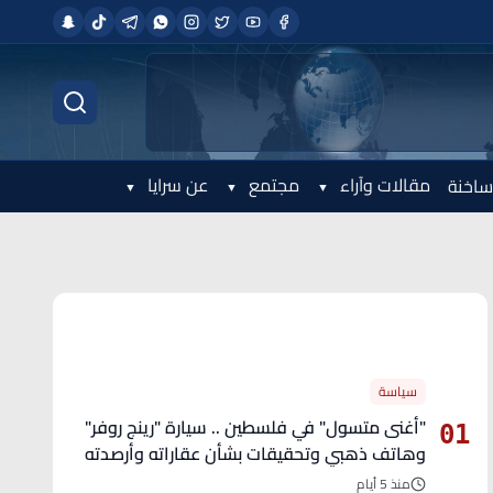
مقالات وآراء
مجتمع
عن سرايا
ساخنة
الأكثر قراءة
سياسة
"أغنى متسول" في فلسطين .. سيارة "رينج روفر"
01
وهاتف ذهبي وتحقيقات بشأن عقاراته وأرصدته
منذ 5 أيام