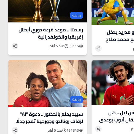
رياضة
رسميًا .. موعد قرعة دوري أبطال
أتلتيكو مدريد يدخل
إفريقيا والكونفدرالية
ع محمد صلاح
59115
منذ 5 أيام
رياضة
بعد تصريحات رئيس ليل .. هل
سبيد يحلم بالحضور .. دعوة "AI"
قال أيوب بوعدي
لزفاف رونالدو وجورجينا تفجر جدلًا
؟
121843
منذ 5 أيام