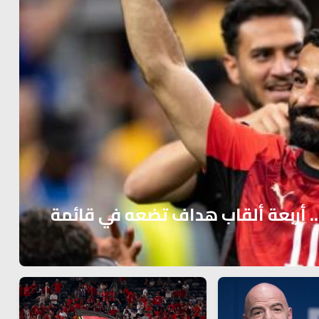
صلاح يفرض اسمه بين عمالقة أوروبا .. أربعة ألقاب هداف تضعه في قائمة