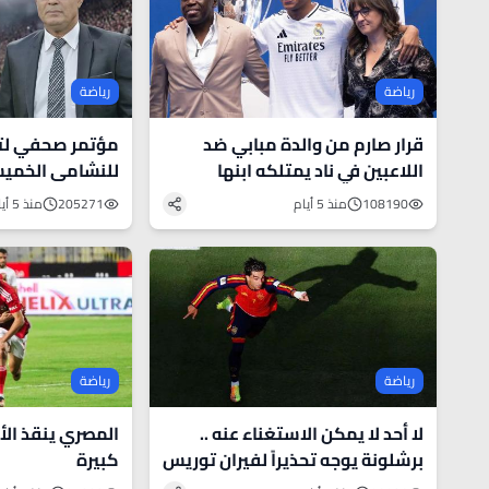
رياضة
رياضة
قرار صارم من والدة مبابي ضد
مؤتمر صحفي لتق
اللاعبين في ناد يمتلكه ابنها
للنشامى الخمي
108190
منذ 5 أيام
205271
منذ 5 أيام
رياضة
رياضة
لا أحد لا يمكن الاستغناء عنه ..
المصري ينقذ ال
برشلونة يوجه تحذيراً لفيران توريس
كبيرة