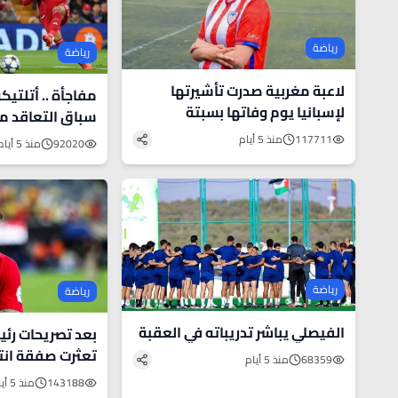
رياضة
رياضة
لاعبة مغربية صدرت تأشيرتها
مفاجأة .. 
لإسبانيا يوم وفاتها بسبتة
سباق التعاقد م
117711
منذ 5 أيام
92020
منذ 5 أيام
رياضة
رياضة
الفيصلي يباشر تدريباته في العقبة
تعثرت صفقة انت
68359
منذ 5 أيام
لمانشستر سيتي
143188
منذ 5 أيام