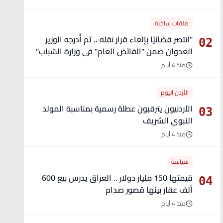
ملفات ساخنة
"انتصر قضائيًا بإلغاء قرار نقله .. ثم أُدرجه الوزير
02
العدوان ضمن "الفائض العام" في وزارة الشباب"
- تفاصيل
منذ 4 أيام
الأردن اليوم
الأردنيون يترقبون عطلة رسمية بمناسبة المولد
03
النبوي الشريف
منذ 4 أيام
سياسة
قيمتها 150 مليار دولار .. العراق يدرس بيع 600
04
ألف عقار بينها قصور صدام
منذ 4 أيام