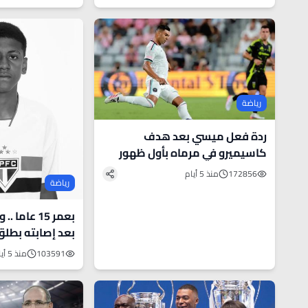
رياضة
ردة فعل ميسي بعد هدف
كاسيميرو في مرماه بأول ظهور
مع إنتر ميامي (صورة)
172856
منذ 5 أيام
رياضة
بعم
بعد إصابته بطلق
لكرة القدم
103591
منذ 5 أيام