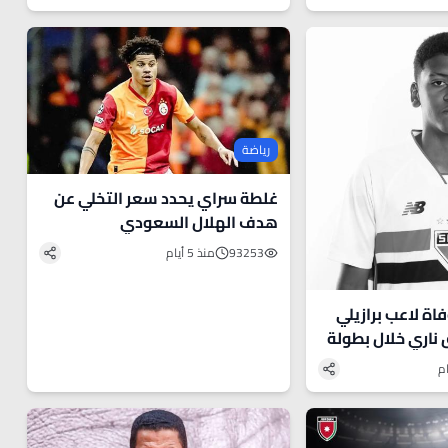
رياضة
غلطة سراي يحدد سعر التخلي عن
هدف الهلال السعودي
93253
منذ 5 أيام
ر 15 عاما .. وفاة لاعب برازيلي
 ناري خلال بطولة