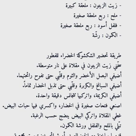
- زيت الزيتون : ملعقة كبيرة
- ملح : ربع ملعقة صغيرة
- فلفل أسود : ربع ملعقة صغيرة
- الكمون : رشّة
طريقة تحضير الشكشوكة الخضراء للفطور
سخّني زيت الزيتون في مقلاة على نار متوسطة.
أضيفي البصل الأخضر والثوم وقلّبي حتى تفوح رائحتهما.
أضيفي السبانخ والكزبرة وقلّبي حتى تذبل الخضار تماماً.
أضيفي الكريمة، واتركيها تتجانس دقيقة واحدة.
اصنعي فتحات صغيرة في الخضار، واكسري فيها حبات البيض.
غطي المقلاة واتركي البيض ينضج حسب الرغبة.
تبّلي بالملح والفلفل ورشة الكمون.
قدميها ساخنة مع الخبز العربي أو شرائح خبز توست محمصة.