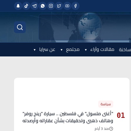
مقالات وآراء
مجتمع
عن سرايا
ساخنة
الأكثر قراءة
سياسة
"أغنى متسول" في فلسطين .. سيارة "رينج روفر"
01
وهاتف ذهبي وتحقيقات بشأن عقاراته وأرصدته
منذ 3 أيام