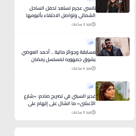
نانسي عجرم تستعد لحفل الساحل
الشمالي وتواصل الاحتفاء بألبومها
منذ 3 ساعات
فن
مسابقة وجوائز مالية .. أحمد العوضي
يشوق جمهوره لمسلسل رمضان
2027
منذ 4 ساعات
فن
غدير السبتي في تصريح صادم: «شارع
الأعشى» ما انشال على إلهام علي
وحدها
منذ 5 ساعات