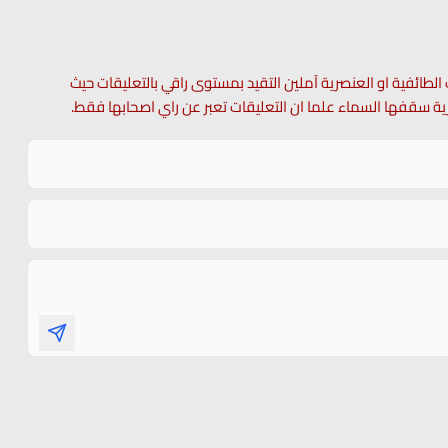
 الطائفية او العنصرية آملين التقيد بمستوى راقي بالتعليقات حيث
 حرية سقفها السماء علما ان التعليقات تعبر عن راي اصحابها فقط.