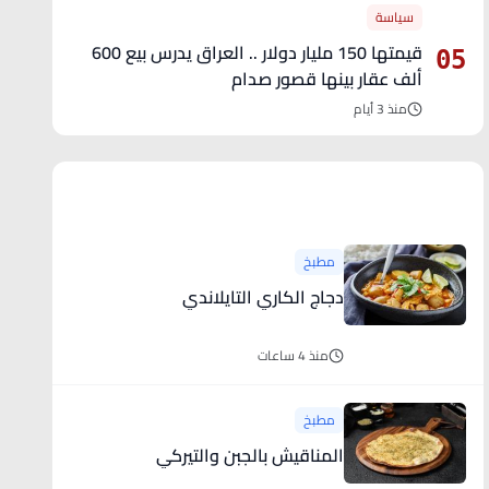
سياسة
قيمتها 150 مليار دولار .. العراق يدرس بيع 600
05
ألف عقار بينها قصور صدام
منذ 3 أيام
آخر الأخبار
مطبخ
دجاج الكاري التايلاندي
منذ 4 ساعات
مطبخ
المناقيش بالجبن والتيركي