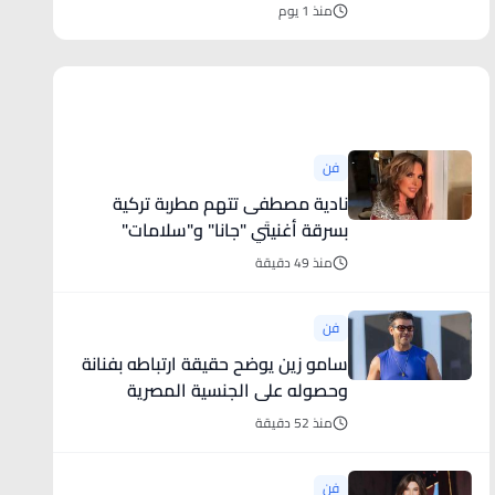
منذ 1 يوم
أخبار فنية
فن
نادية مصطفى تتهم مطربة تركية
بسرقة أغنيتَي "جانا" و"سلامات"
منذ 49 دقيقة
فن
سامو زين يوضح حقيقة ارتباطه بفنانة
وحصوله على الجنسية المصرية
منذ 52 دقيقة
فن