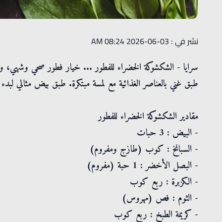
نشر في : 03-06-2026 08:24 AM
سرايا - الشكشوكة الخضراء للفطور ... خيار فطور صحي وشهي، و
طبق غني بالعناصر الغذائية مع لمسة مبتكرة. طبق بيض مثالي لبدء
مقادير الشكشوكة الخضراء للفطور
- البيض : 3 حبات
- السبانخ : كوب (طازج ومفروم)
- البصل الأخضر : 1 حبة (مفروم)
- الكزبرة : ربع كوب
- الثوم : فص (مهروس)
- كريمة الطبخ : ربع كوب