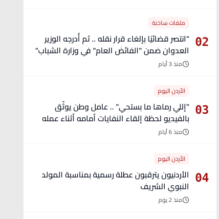
ملفات ساخنة
"انتصر قضائيًا بإلغاء قرار نقله .. ثم أُدرجه الوزير
02
العدوان ضمن "الفائض العام" في وزارة الشباب"
- تفاصيل
منذ 3 أيام
الأردن اليوم
"إللي رماها ما بستحي" .. عامل وطن يوثّق
03
بالفيديو لحظة إلقاء النفايات أمامه أثناء عمله
منذ 6 أيام
الأردن اليوم
الأردنيون يترقبون عطلة رسمية بمناسبة المولد
04
النبوي الشريف
منذ 2 يوم