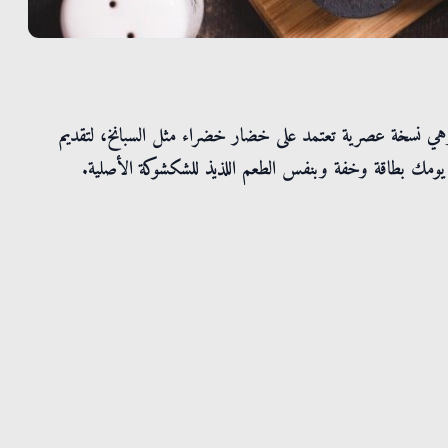
هي نسخة عصرية تعتمد على خضار خضراء مثل السبانخ، لتقديم
 يومك بطاقة وخفة وبنفس الطعم اللذيذ للشكشوكة الأصلية.