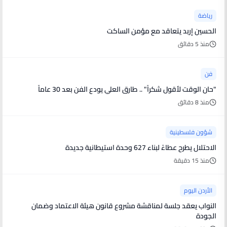
رياضة
الحسين إربد يتعاقد مع مؤمن الساكت
منذ 5 دقائق
فن
"حان الوقت لأقول شكراً" .. طارق العلي يودع الفن بعد 30 عاماً
منذ 8 دقائق
شؤون فلسطينية
الاحتلال يطرح عطاءً لبناء 627 وحدة استيطانية جديدة
منذ 15 دقيقة
الأردن اليوم
النواب يعقد جلسة لمناقشة مشروع قانون هيئة الاعتماد وضمان
الجودة