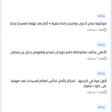
أخبار رياضية
رياضة
موكوينا يمنح لاعبى بيراميدز راحة سلبية 4 أيام بعد نهاية معسكر تركيا
منذ 7 ساعات
رياضة
الأهلى يكثف مفاوضاته لضم جوردان مينديز وتعويض رحيل بن رمضان
منذ 7 ساعات
رياضة
لأول مرة في تاريخها .. الجزائر تتأهل لكأس العالم للسيدات بعد فوزها
على كوت ديفوار
منذ 7 ساعات
رياضة