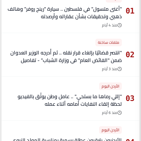
"أغنى متسول" في فلسطين .. سيارة "رينج روفر" وهاتف
01
ذهبي وتحقيقات بشأن عقاراته وأرصدته
منذ 4 أيام
ملفات ساخنة
"انتصر قضائيًا بإلغاء قرار نقله .. ثم أُدرجه الوزير العدوان
02
ضمن "الفائض العام" في وزارة الشباب" - تفاصيل
منذ 3 أيام
الأردن اليوم
"إللي رماها ما بستحي" .. عامل وطن يوثّق بالفيديو
03
لحظة إلقاء النفايات أمامه أثناء عمله
منذ 6 أيام
الأردن اليوم
الأردنيون يترقبون عطلة رسمية بمناسبة المولد النبوي