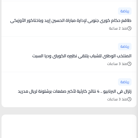
رياضة
طاقم حكام كوري جنوبي لإدارة مباراة الحسين إربد وباختاكور الأوزبكي
منذ 2 ساعة
رياضة
المنتخب الوطني للشباب يلتقي نظيره الكويتي وديا السبت
منذ 3 ساعات
رياضة
زلزال في البرنابيو .. 4 نتائج كارثية لأكبر صفعات برشلونة لريال مدريد
منذ 3 ساعات
منوعات من العالم