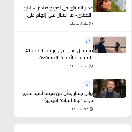
غدير السبتي في تصريح صادم: «شارع
الأعشى» ما انشال على إلهام علي
وحدها
منذ 3 ساعات
فن
مسلسل «حب على ورق» الحلقة 41 ..
الموعد والأحداث المتوقعة
منذ 3 ساعات
فن
وائل جسار يقلّل من قيمة أغنية عمرو
دياب "لولا البنات" (فيديو)
منذ 4 ساعات