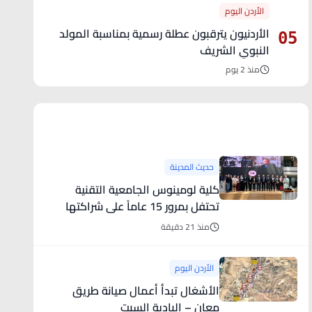
الأردن اليوم
الأردنيون يترقبون عطلة رسمية بمناسبة المولد
05
النبوي الشريف
منذ 2 يوم
آخر الأخبار
حديث المدينة
كلية لومينوس الجامعية التقنية
تحتفل بمرور 15 عاماً على شراكتها
الاستراتيجية مع Pearson في تقديم
منذ 21 دقيقة
برامج BTEC
الأردن اليوم
الأشغال تبدأ أعمال صيانة طريق
معان – البادية السبت