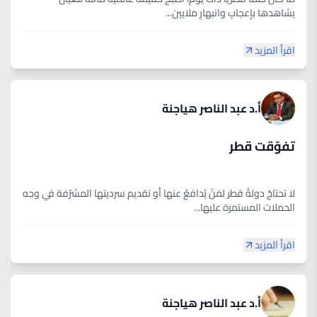
يشاهدها بإعجابٍ وانبهارٍ ملايين...
اقرأ المزيد
أ.د عبد الناصر هياجنة
تفوّقت قطر
لا تحتاجُ دولةُ قطر لمَنْ يُدافعُ عنها أو تقديم سرديتها المشرّفة في وجه
الحملات المستمرة عليها...
اقرأ المزيد
أ.د عبد الناصر هياجنة