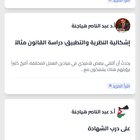
اقرأ المزيد
أ.د عبد الناصر هياجنة
إشكالية النظرية والتطبيق: دراسة القانون مثالاً
يحدثُ أن ألتقي ببعض تلاميذي في ميادين العمل المختلفة، أفرحُ كثيراً
برؤيتهم هناك يشتبكون مع...
اقرأ المزيد
أ.د عبد الناصر هياجنة
على دربِ الشهادة