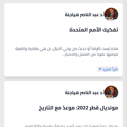
أ.د عبد الناصر هياجنة
تفكيك الأمم المتحدة
هذه ليست طُرفة أو حديث من وحي الخيال، بل هي مقاربة واقعية
فرضتها عقودٌ من الفشل والانحياز...
اقرأ المزيد
أ.د عبد الناصر هياجنة
مونديال قطر 2022: موعدٌ مع التاريخ
ما كانَ حلماً قطرياً ذاتَ يوم، أصبح حقيقةً عالميةً ماثلةً للعيان