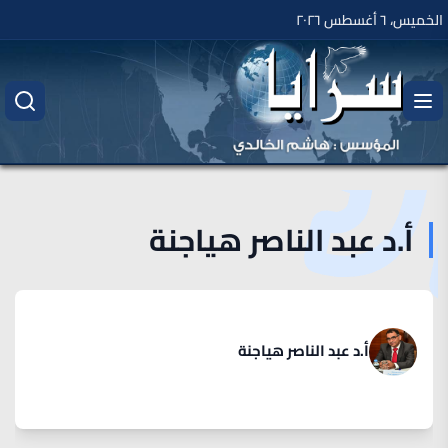
الخميس، ٦ أغسطس ٢٠٢٦
أ.د عبد الناصر هياجنة
أ.د عبد الناصر هياجنة