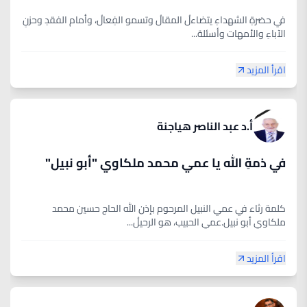
في حضرةِ الشهداءِ يتضاءلُ المقالُ وتسمو الفِعالُ، وأمام الفقدِ وحزنِ
الآباءِ والأمهات وأسئلة...
اقرأ المزيد
أ.د عبد الناصر هياجنة
في ذمةِ الله يا عمي محمد ملكاوي "أبو نبيل"
كلمة رثاء في عمي النبيل المرحوم بإذن الله الحاج حسين محمد
ملكاوي أبو نبيل.عمي الحبيب، هو الرحيلُ...
اقرأ المزيد