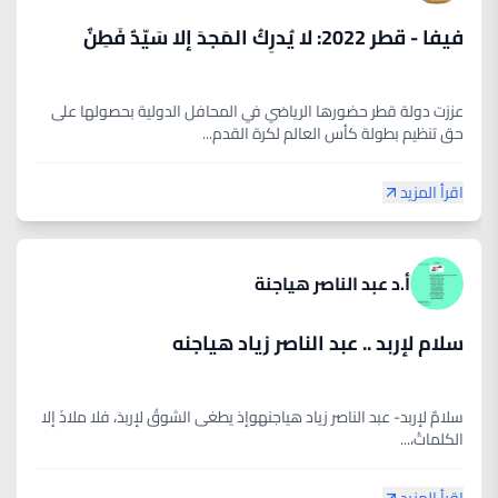
فيفا - قطر 2022: لا يُدرِكُ المَجدَ إلا سَيّدٌ فَطِنٌ
عززت دولة قطر حضورها الرياضي في المحافل الدولية بحصولها على
حق تنظيم بطولة كأس العالم لكرة القدم...
اقرأ المزيد
أ.د عبد الناصر هياجنة
سلام لإربد .. عبد الناصر زياد هياجنه
سلامٌ لإربد- عبد الناصر زياد هياجنهوإذ يطغى الشوقُ لإربدَ، فلا ملاذَ إلا
الكلماتُ،...