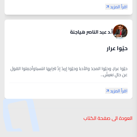
اقرأ المزيد
أ.د عبد الناصر هياجنة
حيّوا عرار
حيّوا عرارَ، وحيّوا المجدَ والأدبا وحيّوا إربدْ إذْ لترابِها انتسباوأجمِلوا القولَ
عن حالٍ نعيشُ...
اقرأ المزيد
العودة الى صفحة الكتاب