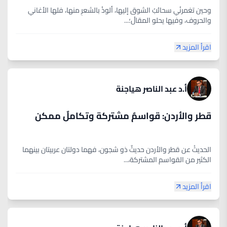
وحين تغمرنُي سحائبُ الشوق إليها، ألوذُ بالشعرِ منها، فلها الأغاني
والحروف، وفيها يحلو المقالُ؛...
اقرأ المزيد
أ.د عبد الناصر هياجنة
قطر والأردن: قواسمٌ مشتركة وتكاملٌ ممكن
الحديثُ عن قطر والأردن حديثٌ ذو شجون، فهما دولتان عربيتان بينهما
الكثير من القواسم المشتركة،...
اقرأ المزيد