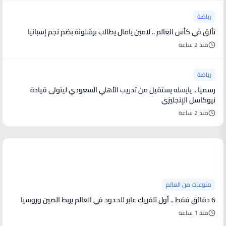
رياضة
تألق في كأس العالم .. لامين يامال يطالب برشلونة بضم نجم إسبانيا
منذ 2 ساعة
رياضة
رسميا .. يايسله يستقيل من تدريب الأهلي السعودي ليتولى قيادة
نيوكاسل الإنجليزي
منذ 2 ساعة
منوعات من العالم
منوعات من العالم
6 دقائق فقط .. أول تلفريك عابر للحدود في العالم يربط الصين وروسيا
منذ 1 ساعة