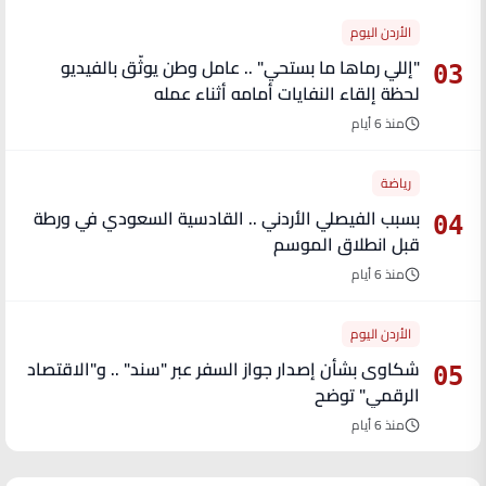
الأردن اليوم
"إللي رماها ما بستحي" .. عامل وطن يوثّق بالفيديو
03
لحظة إلقاء النفايات أمامه أثناء عمله
منذ 6 أيام
رياضة
بسبب الفيصلي الأردني .. القادسية السعودي في ورطة
04
قبل انطلاق الموسم
منذ 6 أيام
الأردن اليوم
شكاوى بشأن إصدار جواز السفر عبر "سند" .. و"الاقتصاد
05
الرقمي" توضح
منذ 6 أيام