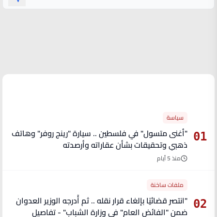
الأكثر قراءة
سياسة
"أغنى متسول" في فلسطين .. سيارة "رينج روفر" وهاتف
01
ذهبي وتحقيقات بشأن عقاراته وأرصدته
منذ 5 أيام
ملفات ساخنة
"انتصر قضائيًا بإلغاء قرار نقله .. ثم أُدرجه الوزير العدوان
02
ضمن "الفائض العام" في وزارة الشباب" - تفاصيل