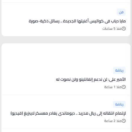
فن
مايا دياب في كواليس أغنيتها الجديدة .. رسائل ذكية-صورة
منذ 5 ساعات
أخبار رياضية
رياضة
الأمير علي: لن ندعم إنفانتينو ولن نصوت له
منذ 1 ساعة
رياضة
لإتمام انتقاله إلى ريال مدريد .. ديوماندي يغادر معسكر لايبزيغ (فيديو)
منذ 2 ساعة