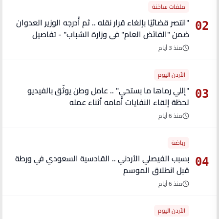
ملفات ساخنة
"انتصر قضائيًا بإلغاء قرار نقله .. ثم أُدرجه الوزير العدوان
02
ضمن "الفائض العام" في وزارة الشباب" - تفاصيل
منذ 3 أيام
الأردن اليوم
"إللي رماها ما بستحي" .. عامل وطن يوثّق بالفيديو
03
لحظة إلقاء النفايات أمامه أثناء عمله
منذ 6 أيام
رياضة
بسبب الفيصلي الأردني .. القادسية السعودي في ورطة
04
قبل انطلاق الموسم
منذ 6 أيام
الأردن اليوم