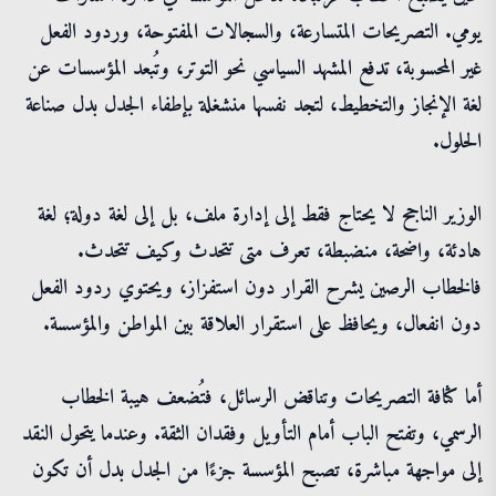
يومي. التصريحات المتسارعة، والسجالات المفتوحة، وردود الفعل
غير المحسوبة، تدفع المشهد السياسي نحو التوتر، وتُبعد المؤسسات عن
لغة الإنجاز والتخطيط، لتجد نفسها منشغلة بإطفاء الجدل بدل صناعة
الحلول.
الوزير الناجح لا يحتاج فقط إلى إدارة ملف، بل إلى لغة دولة؛ لغة
هادئة، واضحة، منضبطة، تعرف متى تتحدث وكيف تتحدث.
فالخطاب الرصين يشرح القرار دون استفزاز، ويحتوي ردود الفعل
دون انفعال، ويحافظ على استقرار العلاقة بين المواطن والمؤسسة.
أما كثافة التصريحات وتناقض الرسائل، فتُضعف هيبة الخطاب
الرسمي، وتفتح الباب أمام التأويل وفقدان الثقة. وعندما يتحول النقد
إلى مواجهة مباشرة، تصبح المؤسسة جزءًا من الجدل بدل أن تكون