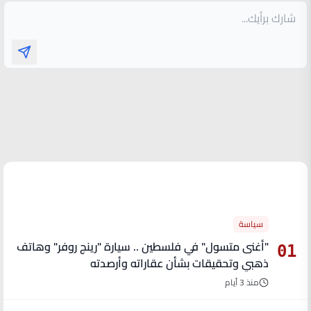
الأكثر قراءة
سياسة
"أغنى متسول" في فلسطين .. سيارة "رينج روفر" وهاتف
01
ذهبي وتحقيقات بشأن عقاراته وأرصدته
منذ 3 أيام