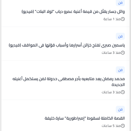
فن
وائل جسار يقلّل من قيمة أغنية عمرو دياب "لولا البنات" (فيديو)
منذ 1 ساعة
فن
ياسمين صبري تفتح خزائن أسرارها وأسباب قوّتها في المواقف (فيديو)
منذ 3 ساعات
فن
محمد رمضان يعِد متابعيه بأجر مصطفى حدوتة لمَن يستكمل أغنيته
الجديدة
منذ 3 ساعات
فن
القصة الكاملة لسقوط "إمبراطورية" سارة خليفة
منذ 5 ساعات