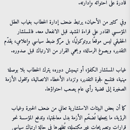
قادرة على احتوائه وإدارته.
وفي كثير من الأحيان، يرتبط ضعف إدارة الخطاب بغياب العقل
المؤسسي القادر على قراءة المشهد قبل الانفعال معه. فالمستشار
الحقيقي ليس موقعًا بروتوكوليًا، بل مركز ضبط سياسي وإعلامي، يقدّم
التقدير، ويصوغ الرسالة، ويحمي القرار من الارتباك قبل صدوره.
غياب المستشار الكفؤ، أو تهميش دوره، يترك الخطاب بلا بوصلة
مهنية، فتتسع فجوة التقدير، وتزداد الأخطاء الاتصالية، وتتحول الأزمة
الصغيرة إلى قضية رأي عام يصعب احتواؤها.
كما أن بعض البيئات الاستشارية تعاني من ضعف الخبرة وغياب
الرؤية، ما يجعلها تُضخّم الأزمة بدل معالجتها، وتدفع المؤسسة نحو
قرارات وتصريحات غير مكتملة، تُظهرها في حالة ارتباك سياسي