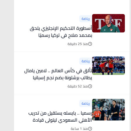
أخبار رياضية
رياضة
أسطورة التحكيم الإنجليزي يلحق
بمحمد صلاح في تركيا رسميًا
منذ 25 دقيقة
رياضة
تألق في كأس العالم .. لامين يامال
يطالب برشلونة بضم نجم إسبانيا
منذ 52 دقيقة
رياضة
رسميا .. يايسله يستقيل من تدريب
الأهلي السعودي ليتولى قيادة
نيوكاسل الإنجليزي
منذ 1 ساعة