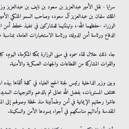
سرايا - نقل الأمير عبدالعزيز بن سعود بن نايف بن عبدالعزيز وزي
الملك سلمان بن عبدالعزيز آل سعود، وصاحب السمو الملكي الأمي
الوزراء -حفظهما الله-، وتهنئتهما للمشاركين في تنفيذ خطط أمن 
الدفاع ورئاسة أمن الدولة، ورئاسة الاستخبارات العامة، بمناسبة عيد 
جاء ذلك خلال لقاء سموه في مبنى الوزارة بمكة المكرمة، اليوم، ك
والقوات المشاركة من القطاعات والجهات العسكرية والأمنية.
وبين وزير الداخلية رئيس لجنة الحج العليا، في كلمة ألقاها بهذه ا
مختلف المستويات، بفضل الله تعالى ثم بالدعم والتوجيهات السديدة
عاشوا رحلتهم الإيمانية في أمن وطمأنينة منذ لحظة وصولهم إلى الممل
المقدسة وأدائهم مناسكهم في أجواء يسودها الأمن والسكينة.