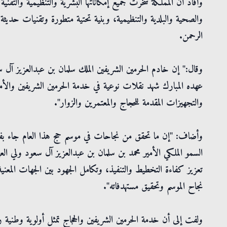
وأفاد أن المملكة سخّرت جميع إمكاناتها البشرية والتنظيمية والتق
والصحية والبلدية والتنظيمية، وبنية تحتية متطورة وتقنيات حديث
الرحمن.
وقال:" إن خادم الحرمين الشريفين الملك سلمان بن عبدالعزيز آل س
عهده المبارك شهد نقلات نوعية في خدمة الحرمين الشريفين والأم
والتجهيزات المقدمة للحجاج والمعتمرين والزوار".
وأضاف: "إن ما تحقق من نجاحات في موسم حج هذا العام جاء بفضل 
السمو الملكي الأمير محمد بن سلمان بن عبدالعزيز آل سعود ولي ا
تعزيز كفاءة التخطيط والتنفيذ، وتكامل الجهود بين الجهات المع
نجاح الموسم وتحقيق مستهدفاته".
ولفت إلى أن خدمة الحرمين الشريفين والحجاج تمثل أولوية وطنية راسخ