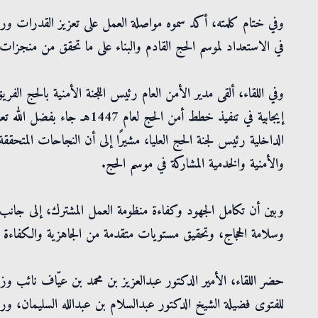
وفي ختام كلمته، أكد سموه مواصلة العمل على تعزيز القدرات ورفع ا
في الاستعداد لموسم الحج القادم والبناء على ما تحقق من منجزا
وفي اللقاء، ألقى مدير الأمن العام رئيس اللجنة الأمنية بالحج الفري
إيجابية في تنفيذ خطط أمن الحج
الداخلية رئيس لجنة الحج العليا، مشيرًا إلى أن النجاحات المتحققة
والأمنية والخدمية المشاركة في موسم الحج.
وبين أن تكامل الجهود وكفاءة منظومة العمل المشترك، إلى جانب ا
وسلامة الحجاج، وتحقيق مستويات متقدمة من الجاهزية والكفاءة ال
حضر اللقاء، الأمير الدكتور عبدالعزيز بن محمد بن عيّاف نائب وزير 
للفتوى فضيلة الشيخ الدكتور عبدالسلام بن عبدالله السليمان، و