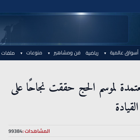
أسواق عالمية
فن ومشاهير
منوعات
رياضية
ملفات 
عتمدة لموسم الحج حققت نجاحًا على
لقيادة
المشاهدات :
99384