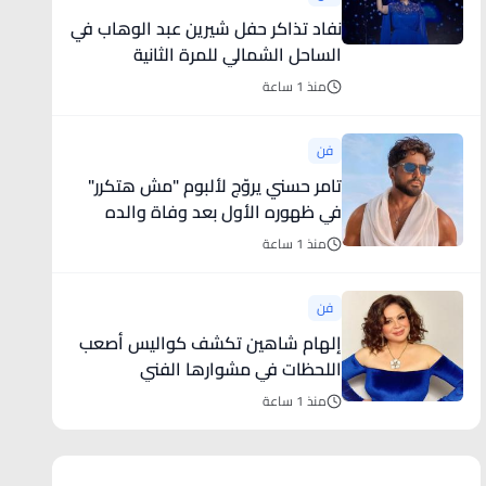
نفاد تذاكر حفل شيرين عبد الوهاب في
الساحل الشمالي للمرة الثانية
منذ 1 ساعة
فن
تامر حسني يروّج لألبوم "مش هتكرر"
في ظهوره الأول بعد وفاة والده
(فيديو)
منذ 1 ساعة
فن
إلهام شاهين تكشف كواليس أصعب
اللحظات في مشوارها الفني
منذ 1 ساعة