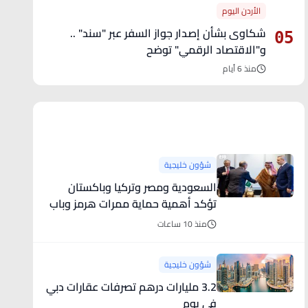
الأردن اليوم
شكاوى بشأن إصدار جواز السفر عبر "سند" ..
05
و"الاقتصاد الرقمي" توضح
منذ 6 أيام
آخر الأخبار
شؤون خليجية
السعودية ومصر وتركيا وباكستان
تؤكد أهمية حماية ممرات هرمز وباب
المندب
منذ 10 ساعات
شؤون خليجية
3.2 مليارات درهم تصرفات عقارات دبي
في يوم