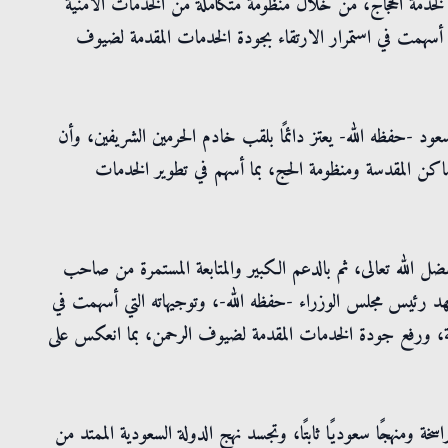
نية لخدمة الحجاج، من خلال منظومة متكاملة من الخدمات الأمنية
ة أسهمت في استمرار الارتقاء بجودة الخدمات المقدمة لضيوف
عود -حفظه الله- يعتز دائمًا بلقب خادم الحرمين الشريفين، وأن
اكن المقدسة ومنظومة الحج، بما أسهم في تطوير الخدمات
الله تعالى، ثم بالدعم الكبير والمتابعة المستمرة من صاحب
لعهد رئيس مجلس الوزراء -حفظه الله-، وتوجيهاته التي أسهمت في
نية، ورفع جودة الخدمات المقدمة لضيوف الرحمن، بما انعكس على
ة ومنهجًا سعوديًا ثابتًا، وتجسد نهج الدولة السعودية الممتد من