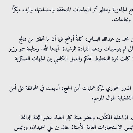
لجاهزية وتعظيم أثر النجاحات المتحققة واستدامتها، والبدء مبكرًا
ت ونجاحات.
ق محمد بن عبدالله البسامي، كلمةً أوضح فيها أن ما تحقق من نتائج
 لعام 1447هـ جاء بفضل الله تعالى ثم بتوجيهات ودعم القيادة الرشيدة -أيدها الله- ومتابعة سمو وزير
 كانت ثمرة التخطيط المحكم والعمل التكاملي بين الجهات العسكرية
لدور المحوري لمركز عمليات أمن الحج، أسهمت في المحافظة على أمن
تشغيلية طوال الموسم.
الداخلية المكلّف، وعضو هيئة كبار العلماء عضو اللجنة الدائمة
رئيس الاستخبارات العامة الأستاذ خالد بن علي الحميدان، ورئيس