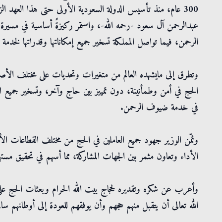
300 عام، منذ تأسيس الدولة السعودية الأولى حتى هذا العهد ال
عبدالرحمن آل سعود -رحمه الله-، واستمر ركيزةً أساسية في م
الرحمن، فيما تواصل المملكة تسخير جميع إمكاناتها وقدراتها لخدمة 
وتطرق إلى مايشهده العالم من متغيرات وتحديات على مختلف الأصعدة
الحج في أمن وطمأنينة، دون تمييز بين حاج وآخر، وتسخير جميع الإ
في خدمة ضيوف الرحمن.
وثمّن الوزير جهود جميع العاملين في الحج من مختلف القطاعات الأم
الأداء وتعاون مثمر بين الجهات المشاركة، مما أسهم في تحقيق مست
وأعرب عن شكره وتقديره لحجاج بيت الله الحرام وبعثات الحج على ا
الله تعالى أن يتقبل منهم حجهم وأن يوفقهم للعودة إلى أوطانهم سالم