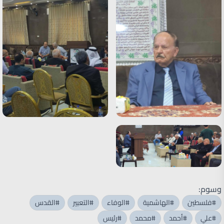
وسوم:
#فلسطين
#الهاشمية
#الوفاء
#التعبير
#القدس
#علي
#أحمد
#محمد
#رئيس