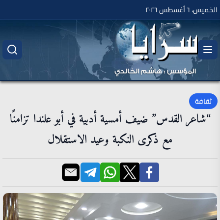
الخميس، ٦ أغسطس ٢٠٢٦
ثقافة
“شاعر القدس” ضيف أمسية أدبية في أبو علندا تزامنًا
مع ذكرى النكبة وعيد الاستقلال