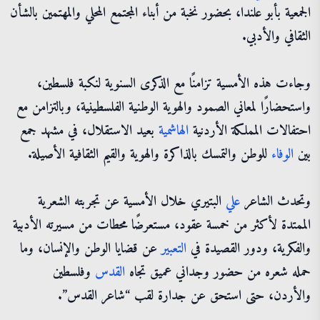
الجمعية بأبو علندا، بحضور نخبة من أبناء المجتمع المحلي والمهتمين بالشأن
الثقافي والأدبي.
وجاءت هذه الأمسية تزامنًا مع الذكرى السنوية لنكبة فلسطين،
واستحضارًا لمعاني الصمود والهوية الوطنية الفلسطينية، وبالتزامن مع
احتفالات المملكة الأردنية
الهاشمية
بعيد الاستقلال، في مشهد جمع
بين
الوفاء
للوطن والتمسك بالذاكرة والهوية والقيم الثقافية الأصيلة.
وتحدث الشاعر
علي
البتيري خلال الأمسية عن تجربته الشعرية
الممتدة لأكثر من خمسة عقود، مستعرضًا محطات من مسيرته الأدبية
والفكرية، ودور القصيدة في
التعبير
عن قضايا الوطن والإنسان، وما
حمله شعره من حضور وجداني عميق تجاه
القدس
وفلسطين
والأردن، حتى استحق عن جدارة لقب “شاعر القدس”.