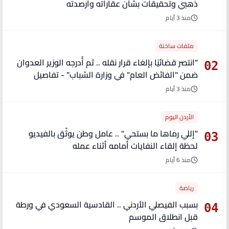
ذهبي وتحقيقات بشأن عقاراته وأرصدته
منذ 3 أيام
ملفات ساخنة
"انتصر قضائيًا بإلغاء قرار نقله .. ثم أُدرجه الوزير العدوان
02
ضمن "الفائض العام" في وزارة الشباب" - تفاصيل
منذ 3 أيام
الأردن اليوم
"إللي رماها ما بستحي" .. عامل وطن يوثّق بالفيديو
03
لحظة إلقاء النفايات أمامه أثناء عمله
منذ 6 أيام
رياضة
بسبب الفيصلي الأردني .. القادسية السعودي في ورطة
04
قبل انطلاق الموسم