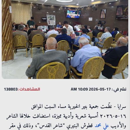
نشر في : 17-05-2026 10:09 AM
المشاهدات :
138803
سرايا - نظّمت جمعية بتير الخيرية مساء السبت الموافق
١٦-٥-٢٠٢٦ أمسية شعرية وأدبية مميزة، استضافت خلالها الشاعر
والأديب
علي
محمد
قطوش البتيري “شاعر القدس”، وذلك في مقر