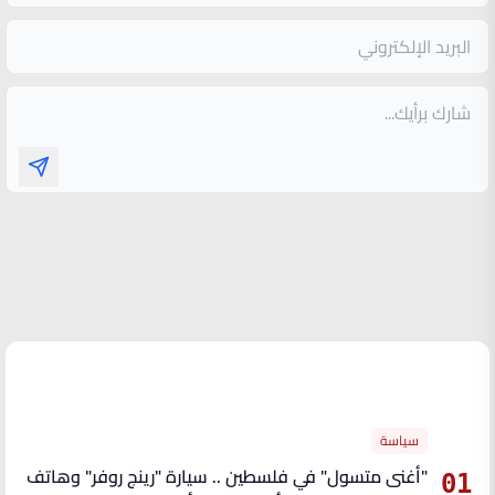
الأكثر قراءة
سياسة
"أغنى متسول" في فلسطين .. سيارة "رينج روفر" وهاتف
01