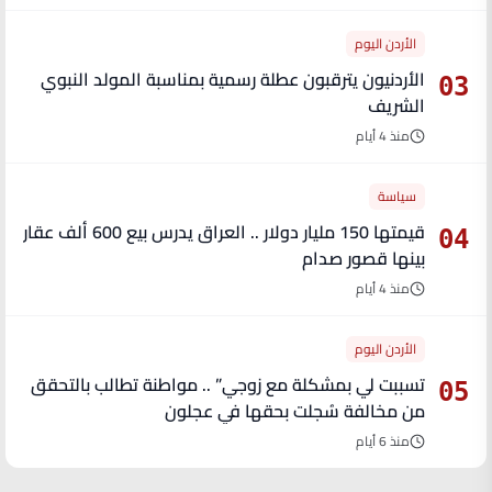
الأردن اليوم
الأردنيون يترقبون عطلة رسمية بمناسبة المولد النبوي
03
الشريف
منذ 4 أيام
سياسة
قيمتها 150 مليار دولار .. العراق يدرس بيع 600 ألف عقار
04
بينها قصور صدام
منذ 4 أيام
الأردن اليوم
تسببت لي بمشكلة مع زوجي” .. مواطنة تطالب بالتحقق
05
من مخالفة سُجلت بحقها في عجلون
منذ 6 أيام