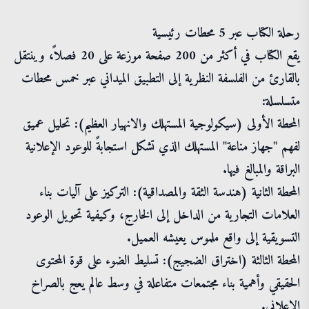
رحلة الكتاب عبر 5 محطات رئيسية
يقع الكتاب في أكثر من 200 صفحة موزعة على 20 فصلاً، وينتقل
بالقارئ من الفلسفة النظرية إلى التطبيق الميداني عبر خمس محطات
متسلسلة:
المحطة الأولى (سيكولوجية المستهلك والانهيار العظيم): تحليل عميق
لفهم "جهاز مناعة" المستهلك الذي تشكل استجابةً للوعود الإعلانية
البراقة والمبالغ فيها.
المحطة الثانية (هندسة الثقة والمصداقية): التركيز على آليات بناء
العلامات التجارية من الداخل إلى الخارج، وكيفية تحويل الوعود
التسويقية إلى واقع ملموس يعيشه العميل.
المحطة الثالثة (اختراق الضجيج): تسليط الضوء على قوة المحتوى
الحقيقي وأهمية بناء مجتمعات متفاعلة في وسط عالم يعج بالصراخ
الإعلاني.