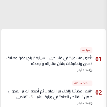
الأكثر قراءة
سياسة
"أغنى متسول" في فلسطين .. سيارة "رينج روفر" وهاتف
01
ذهبي وتحقيقات بشأن عقاراته وأرصدته
منذ 5 أيام
ملفات ساخنة
"انتصر قضائيًا بإلغاء قرار نقله .. ثم أُدرجه الوزير العدوان
02
ضمن "الفائض العام" في وزارة الشباب" - تفاصيل
منذ 4 أيام