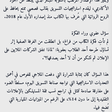
ويتميز هذا الإصدار المرتقب بأسلوبه المبتكر الذي يبتعد عن الجمود
الأكاديمي، ليقدم استراتيجيات التسويق بقالب قصصي ممتع يحافظ على
الروح الروائية التي عُرف بها الكاتب منذ إصداره الأول عام 2018.
سؤال عفوي وراء الفكرة
لم تأتِ فكرة الكتاب من فراغ، بل انطلقت من الغرفة الصفية إثر
تساؤل طرحه أحد الطلاب بعفوية: "لماذا تنفق الشركات الملايين على
الإعلان ثم تشكو من أن لا أحد يصدقها؟".
هذا السؤال كان بمثابة الشرارة التي دفعت الملاجي للغوص في أعمق
التحديات الاستراتيجية التي تواجه صناعة التسويق اليوم، مسلطاً الضوء
على مفارقة صادمة تتمثل في تراجع نسب ثقة المستهلكين بالإعلانات
التقليدية إلى ما دون 14%، على الرغم من الميزانيات المليارية التي
تُضخ فيها.