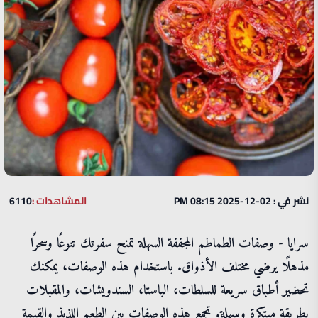
نشر في : 02-12-2025 08:15 PM
المشاهدات :
6110
سرايا - وصفات الطماطم المجففة السهلة تمنح سفرتك تنوعًا وسحرًا
مذهلًا يرضي مختلف الأذواق. باستخدام هذه الوصفات، يمكنك
تحضير أطباق سريعة للسلطات، الباستا، السندويشات، والمقبلات
بطريقة مبتكرة وسهلة. تجمع هذه الوصفات بين الطعم اللذيذ والقيمة