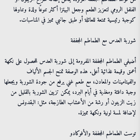
الفلفل الرومي لتعزيز الطعم وجعل البيتزا أكثر تنوعًا ولذة وتناولها
كوجبة رئيسية ممتعة للعائلة أو طبق جانبي مميز في المناسبات.
شوربة العدس مع الطماطم المجففة
أضيفي الطماطم المجففة المفرومة إلى شوربة العدس للحصول على نكهة
أعمق وقيمة غذائية أعلى. هذه الوصفة تمنح الجسم الألياف
والفيتامينات والمعادن، مع طعم غني يرفع من جودة الشوربة ويجعلها
وجبة دافئة ومغذية في أيام البرد، يمكن تزيين الشوربة بالقليل من
زيت الزيتون أو رشة من الأعشاب الطازجة، مثل: البقدونس
لإضافة لمسة لونية ونكهة مميزة.
توست الطماطم المجففة والأفوكادو