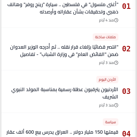
"أغنى متسول" في فلسطين .. سيارة "رينج روفر" وهاتف
01
ذهبي وتحقيقات بشأن عقاراته وأرصدته
منذ 4 أيام
ملفات ساخنة
"انتصر قضائيًا بإلغاء قرار نقله .. ثم أُدرجه الوزير العدوان
02
ضمن "الفائض العام" في وزارة الشباب" - تفاصيل
منذ 3 أيام
الأردن اليوم
الأردنيون يترقبون عطلة رسمية بمناسبة المولد النبوي
03
الشريف
منذ 3 أيام
سياسة
قيمتها 150 مليار دولار .. العراق يدرس بيع 600 ألف عقار
04