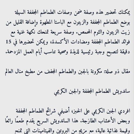
يمكنك تحضير هذه وصفة ضمن وصفات الطماطم المجففة السهلة
بوضع الطماطم المجففة والزيتون مع الباستا المطهوة وإضافة القليل من
زيت الزيتون والثوم المحمص. وصفة سريعة تمنحك نكهة غنية مع
فوائد الطماطم المجففة ومضادات الأكسدة، ويمكن تحضيرها في 15
دقيقة لتصبح وجبة رئيسية لذيذة وصحية تناسب أيام العمل المزدحمة.
مقال ذو صلة: مكرونة بالجبن والطماطم المجفف من مطبخ منال العالم
ساندويش الطماطم المجففة والجبن الكريمي
افردي الجبن الكريمي على الخبز، أضيفي شرائح الطماطم المجففة
وبعض الأعشاب الطازجة. هذا الساندويش السريع يقدم طعمًا رائعًا
وقيمة غذائية عالية، مع مزيج من البروتين والفيتامينات التي تمنح