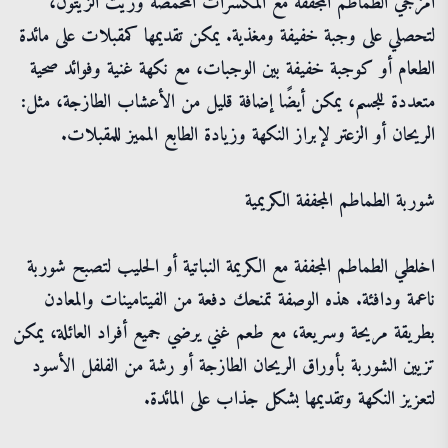
امزجي الطماطم المجففة مع المكسرات المحمصة وزيت الزيتون،
لتحصلي على وجبة خفيفة ومغذية. يمكن تقديمها كمقبلات على مائدة
الطعام أو كوجبة خفيفة بين الوجبات، مع نكهة غنية وفوائد صحية
متعددة للجسم، يمكن أيضًا إضافة قليل من الأعشاب الطازجة، مثل:
الريحان أو الزعتر لإبراز النكهة وزيادة الطابع المميز للمقبلات.
شوربة الطماطم المجففة الكريمية
اخلطي الطماطم المجففة مع الكريمة النباتية أو الحليب لتصبح شوربة
ناعمة ودافئة. هذه الوصفة تمنحك دفعة من الفيتامينات والمعادن
بطريقة مريحة وسريعة، مع طعم غني يرضي جميع أفراد العائلة، يمكن
تزيين الشوربة بأوراق الريحان الطازجة أو رشة من الفلفل الأسود
لتعزيز النكهة وتقديمها بشكل جذاب على المائدة.