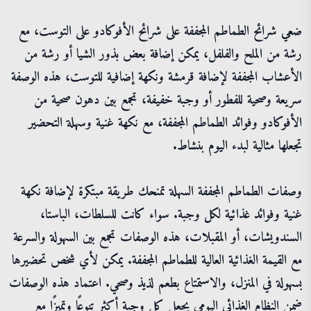
ضعي شرائح الطماطم المجففة على شرائح الأفوكادو على التوست، مع
رشة من الملح والفلفل، يمكن إضافة بعض بذور الشيا أو رشة من
الأعشاب المجففة لإضافة قرمشة ونكهة إضافية للتوست، هذه الوصفة
سريعة وصحية للفطور أو وجبة خفيفة، تجمع بين دهون صحية من
الأفوكادو وفوائد الطماطم المجففة، مع نكهة غنية وسهلة التحضير
تجعلها مثالية لبدء اليوم بنشاط.
وصفات الطماطم المجففة السهلة تمنحك طريقة مبتكرة لإضافة نكهة
غنية وفوائد غذائية لكل وجبة. سواء كانت للسلطات، الباستا،
السندويشات، أو المقبلات، هذه الوصفات تجمع بين السهولة والسرعة
مع القيمة الغذائية العالية للطماطم المجففة. يمكن لأي شخص تحضيرها
بسهولة في المنزل، والاستمتاع بطعم لذيذ وصحي. اعتماد هذه الوصفات
ضمن النظام الغذائي اليومي يجعل كل وجبة أكثر تنوعًا وتميزًا مع