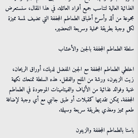
الغذائية العالية لتناسب جميع أفراد العائلة. في هذا المقال، سنستعرض
مجموعة من ألذ وأسرع أطباق الطماطم المجففة التي تضيف لمسة مميزة
لكل وجبة بطريقة عملية وسريعة التحضير.
سلطة الطماطم المجففة بالجبن والأعشاب
اخلطي الطماطم المجففة مع الجبن المفضل لديك، أوراق الريحان،
زيت الزيتون، ورشة من الملح والفلفل. هذه السلطة تمنحك نكهة
غنية وفوائد غذائية من الألياف والفيتامينات الموجودة في الطماطم
المجففة. يمكن تقديمها كمقبلات أو طبق جانبي مع أي وجبة لإضافة
طعم مميز ومغذي بطريقة سريعة وسهلة.
باستا بالطماطم المجففة والزيتون