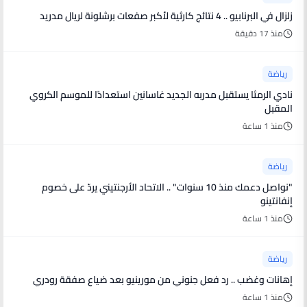
زلزال في البرنابيو .. 4 نتائج كارثية لأكبر صفعات برشلونة لريال مدريد
منذ 17 دقيقة
رياضة
نادي الرمثا يستقبل مدربه الجديد غاسانين استعدادًا للموسم الكروي
المقبل
منذ 1 ساعة
رياضة
"نواصل دعمك منذ 10 سنوات" .. الاتحاد الأرجنتيني يردّ على خصوم
إنفانتينو
منذ 1 ساعة
رياضة
إهانات وغضب .. رد فعل جنوني من مورينيو بعد ضياع صفقة رودري
منذ 1 ساعة