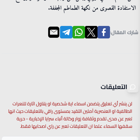
الاستفادة القصوى من نكهة الطماطم المجففة.
شارك المقال:
التعليقات
لن ينشر أي تعليق يتضمن اسماء اية شخصية او يتناول اثارة للنعرات
الطائفية او العنصرية آملين التقيد بمستوى راقي بالتعليقات حيث انها
تعبر عن مدى تقدم وثقافة زوار وكالة أنباء سرايا الإخبارية - حرية
سقفها السماء علما ان التعليقات تعبر عن راي اصحابها فقط.