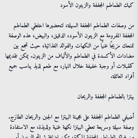
كيك الطماطم المجففة والزيتون الأسود
من وصفات الطماطم المجففة السهلة، لتحضيرها اخلطي الطماطم
المجففة المفرومة مع الزيتون الأسود، الدقيق، والبيض، هذه الوصفة
تمنحك مزيجًا غنيًا من النكهات والفوائد الغذائية، حيث تجمع بين
مضادات الأكسدة في الطماطم والألياف من الزيتون. يمكن تقديمها
كمقبلات أو وجبة خفيفة خلال النهار، مع طعم لذيذ يناسب جميع
أفراد العائلة.
بيتزا بالطماطم المجففة والريحان
أضيفي الطماطم المجففة على عجينة البيتزا مع الجبن والريحان الطازج.
وصفة سهلة وسريعة تعطي البيتزا نكهة غنية ولذيذة، مع الاستفادة
من فوائد الطماطم المجففة المركزة، يمكن إضافة شرائح الزيتون أو