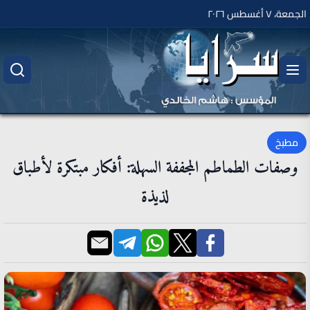
الجمعة، ٧ أغسطس ٢٠٢٦
مطبخ
وصفات الطماطم المجففة السهلة: أفكار مبتكرة لأطباق
لذيذة