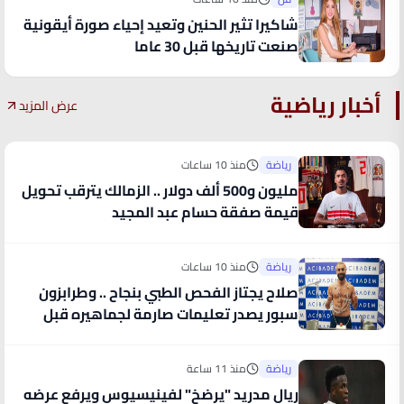
شاكيرا تثير الحنين وتعيد إحياء صورة أيقونية
صنعت تاريخها قبل 30 عاما
أخبار رياضية
عرض المزيد
رياضة
منذ 10 ساعات
مليون و500 ألف دولار .. الزمالك يترقب تحويل
قيمة صفقة حسام عبد المجيد
رياضة
منذ 10 ساعات
صلاح يجتاز الفحص الطبي بنجاح .. وطرابزون
سبور يصدر تعليمات صارمة لجماهيره قبل
استقبال النجم المصري
رياضة
منذ 11 ساعة
ريال مدريد "يرضخ" لفينيسيوس ويرفع عرضه