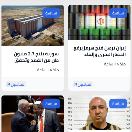
سياسة
سياسة
إيران ترهن فتح هرمز برفع
سورية تنتج 2.7 مليون
الحصار البحري وإلغاء
طن من القمح وتحقق
العقوبات النفطية
منذ 14 ساعة
الاكتفاء الذاتي
منذ 14 ساعة
التفاصيل
التفاصيل
سياسة
سياسة