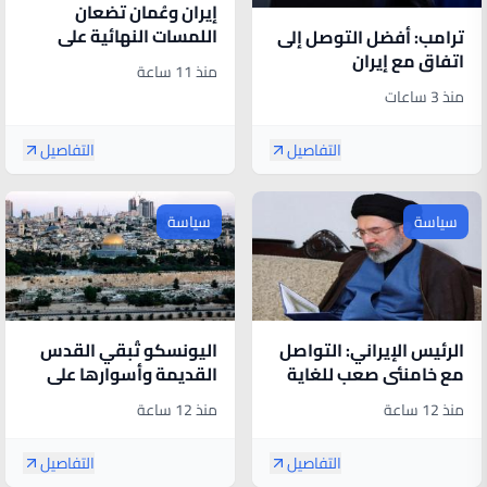
إيران وعُمان تضعان
اللمسات النهائية على
ترامب: أفضل التوصل إلى
اتفاق هرمز
اتفاق مع إيران
منذ 11 ساعة
منذ 3 ساعات
التفاصيل
التفاصيل
سياسة
سياسة
الرئيس الإيراني: التواصل
اليونسكو تُبقي القدس
مع خامنئي صعب للغاية
القديمة وأسوارها على
حاليا
قائمة التراث العالمي
منذ 12 ساعة
منذ 12 ساعة
المعرض للخطر
التفاصيل
التفاصيل