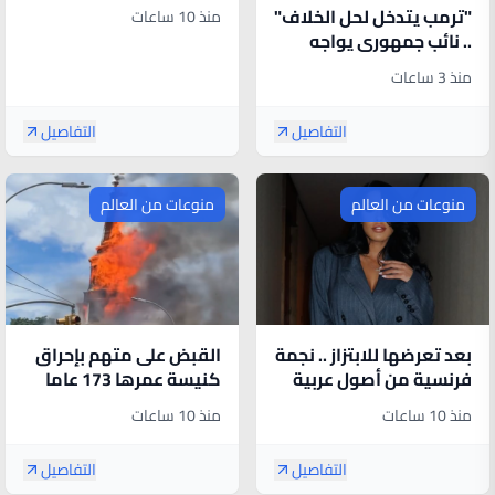
المجمد ويخدع السلطات
"ترمب يتدخل لحل الخلاف"
منذ 10 ساعات
للحصول على معاشها
.. نائب جمهوري يواجه
اتهامات برمي زوجته
منذ 3 ساعات
بمياه مغلية وكسر عظام
ابنته
التفاصيل
التفاصيل
منوعات من العالم
منوعات من العالم
بعد تعرضها للابتزاز .. نجمة
القبض على متهم بإحراق
فرنسية من أصول عربية
كنيسة عمرها 173 عاما
تنشر بنفسها فيديوهاتها
في نيويورك بعد ضبطه
منذ 10 ساعات
منذ 10 ساعات
الحميمة
وهو يسرق شطيرة
ودونات
التفاصيل
التفاصيل