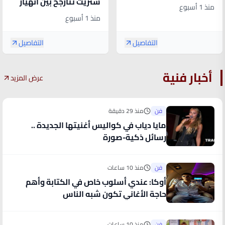
ستريت تتأرجح بين انهيار
.. والصين تربك عمالقة
منذ 1 أسبوع
النفط وضغوط الرقائق
القطاع
منذ 1 أسبوع
والفيدرالي
التفاصيل
التفاصيل
أخبار فنية
عرض المزيد
فن
منذ 29 دقيقة
مايا دياب في كواليس أغنيتها الجديدة ..
رسائل ذكية-صورة
فن
منذ 10 ساعات
أوكا: عندي أسلوب خاص في الكتابة وأهم
حاجة الأغاني تكون شبه الناس
فن
منذ 10 ساعات