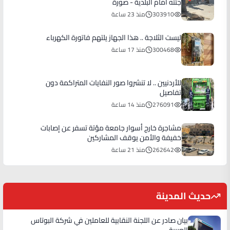
جثته أمام البلدية - صورة
303910
منذ 23 ساعة
ليست الثلاجة .. هذا الجهاز يلتهم فاتورة الكهرباء
300468
منذ 17 ساعة
للأردنيين .. لا تنشروا صور النفايات المتراكمة دون
تفاصيل
276091
منذ 14 ساعة
مشاجرة خارج أسوار جامعة مؤتة تسفر عن إصابات
خفيفة والأمن يوقف المشاركين
262642
منذ 21 ساعة
حديث المدينة
بيان صادر عن اللجنة النقابية للعاملين في شركة البوتاس
العربية