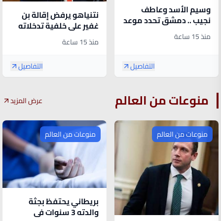
وسيم الأسد وعاطف
نتنياهو يرفض إقالة بن
نجيب .. دمشق تحدد موعد
غفير على خلفية تدخلاته
النطق بالحكم
في الشرطة الإسرائيلية
منذ 15 ساعة
منذ 15 ساعة
التفاصيل
التفاصيل
منوعات من العالم
عرض المزيد
منوعات من العالم
منوعات من العالم
بريطاني يحتفظ بجثة
والدته 3 سنوات في