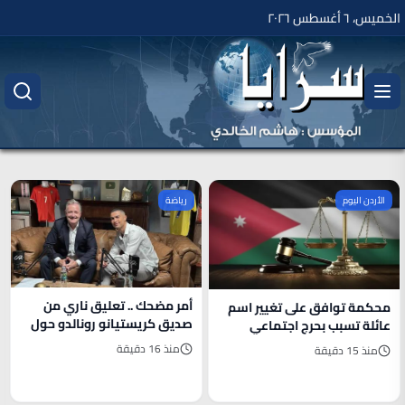
الخميس، ٦ أغسطس ٢٠٢٦
الأردن اليوم
رياضة
أمر مضحك .. تعليق ناري من
محكمة توافق على تغيير اسم
صديق كريستيانو رونالدو حول
عائلة تسبب بحرج اجتماعي
أزمة "وزن جورجينا"
منذ 16 دقيقة
منذ 15 دقيقة