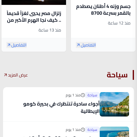
جسم وزنه 4 أطنان يصطدم
بالقمر بسرعة 8700
زلزال مصر يحيي لغزاً قديماً
كيلومتر في الساعة .. هل
.. كيف نجا الهرم الأكبر من
منذ 12 ساعة
من خطر على الأرض؟
أقوى الهزات؟
منذ 13 ساعة
التفاصيل
التفاصيل
سياحة
عرض المزيد
سياحة
منذ 1 يوم
أجواء ساحرة تنتظرك في بحيرة كومو
الإيطالية
سياحة
منذ 1 يوم