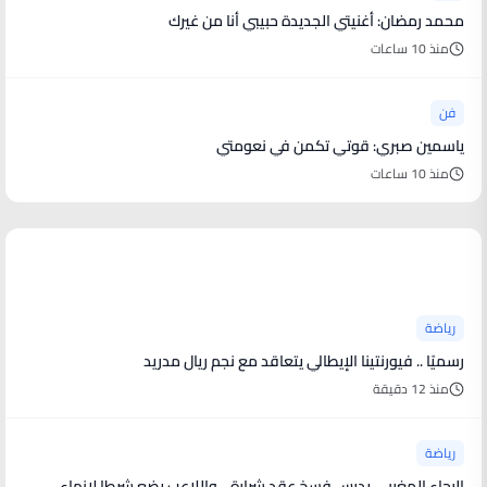
محمد رمضان: أغنيتي الجديدة حبيبي أنا من غيرك
منذ 10 ساعات
فن
ياسمين صبري: قوتي تكمن في نعومتي
منذ 10 ساعات
أخبار رياضية
رياضة
رسميًا .. فيورنتينا الإيطالي يتعاقد مع نجم ريال مدريد
منذ 12 دقيقة
رياضة
الرجاء المغربي يدرس فسخ عقد شرارة .. واللاعب يضع شرطا لإنهاء