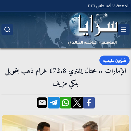
الجمعة، ٧ أغسطس ٢٠٢٦
شؤون خليجية
الإمارات .. محتال يشتري 172.8 غرام ذهب بتحويل
بنكي مزيف