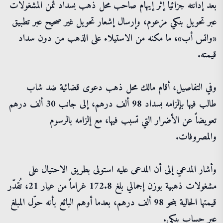
بعد إدانته جزائياً إثر إيهام صاحب محل ذهب بسداد ثمن المشغولات
عبر تحويل بنكي مزعوم، وإرسال إشعار تحويل غير صحيح عبر تطبيق
«واتس أب»، ما مكنه من الاستيلاء على الذهب من دون سداد
قيمته.
وفي التفاصيل، أقام مالك محل ذهب دعوى قضائية ضد شاب
طالب فيها بإلزامه بسداد 98 ألف درهم، إلى جانب 30 ألف درهم
تعويضاً عن الأضرار التي تسبب فيها، مع إلزامه بالرسوم
والمصروفات.
وأشار المدعي إلى أن المدعى عليه استولى بطريق الاحتيال على
مشغولات ذهبية بوزن إجمالي بلغ 172.8 غراماً من عيار 21، تُقدّر
قيمتها الحالية بنحو 98 ألف درهم، بعدما أوهم البائع بأنه حوّل المبلغ
عبر حساب بنكي.