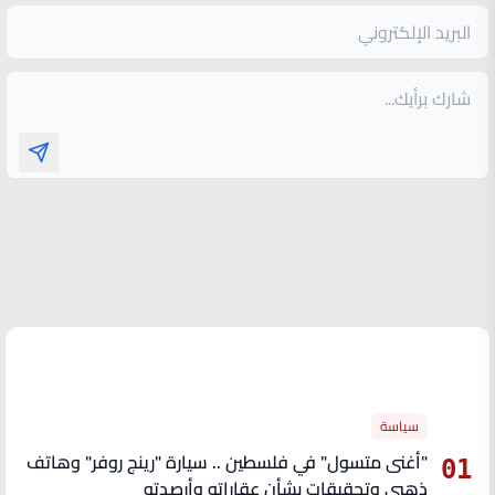
الأكثر قراءة
سياسة
"أغنى متسول" في فلسطين .. سيارة "رينج روفر" وهاتف
01
ذهبي وتحقيقات بشأن عقاراته وأرصدته