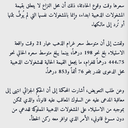
سعرها وقت وقوع الحادثة، ذلك أن محل النزاع لا يتعلق بقيمة
المشغولات الذهبية ابتداء، وإنما بالمشغولات نفسها التي لم يُوفَّ بثمنها
أو تُرد إلى مالكها.
ولفتت إلى أن متوسط سعر غرام الذهب عيار 21 وقت واقعة
الاستيلاء بلغ نحو 198 درهماً، بينما يبلغ متوسط سعره الحالي نحو
444.75 درهماً للغرام، ما يجعل القيمة الحالية للمشغولات الذهبية
محل الدعوى تقدر بنحو 76 ألفاً و853 درهماً.
وعن طلب التعويض، أشارت المحكمة إلى أن الحكم الجزائي انتهى إلى
معاقبة المدعى عليه عن السلوك المعاقب عليه قانوناً، والذي تمكن
بموجبه من الاستيلاء على المشغولات الذهبية المملوكة للمدعي من
دون مسوغ قانوني، الأمر الذي توافر معه ركن الخطأ.