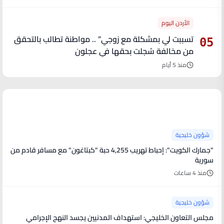
الأردن اليوم
تسببت لي بمشكلة مع زوجي” .. مواطنة تطالب بالتحقق
05
من مخالفة سُجلت بحقها في عجلون
منذ 5 أيام
آخر الأخبار
شؤون خليجية
"جمارك الكويت": إحباط تهريب 4,255 حبة "كبتاغون" مع مسافر قادم من
سورية
منذ 4 ساعات
شؤون خليجية
مجلس التعاون الخليجي: استهداف المدنيين يجسد النهج الإجرامي