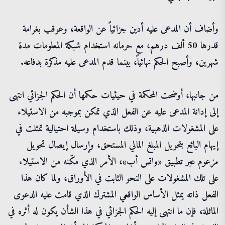
وأضاف أن المدعى عليه أدين جزائياً عن الواقعة، وعوقب بغرامة
قدرها 50 ألف درهم، مع حرمانه استخدام شبكة المعلومات مدة
شهرين، وأصبح الحكم نهائياً، بينما قدم المدعى عليه مذكرة بدفاعه.
من جانبها، أوضحت المحكمة في حيثيات حكمها أن الحكم الجزائي انتهى
إلى إدانة المدعى عليه عن الفعل الذي تمكن بموجبه من الاستيلاء
على المشغولات الذهبية، وذلك باستخدام وسيلة احتيالية تمثلت في
إيهام البائع بتحويل المبلغ المالي المستحق، وإرسال إيصال تحويل
مزعوم عبر تطبيق «واتس أب»، الأمر الذي مكّنه من الاستيلاء
على تلك المشغولات على النحو الثابت في الأوراق، ولما كان هذا
الفعل ذاته يمثل الأساس الواقعي المشترك الذي قامت عليه الدعوى
الماثلة، فإن ما انتهى إليه الحكم الجزائي في هذا الشأن يكون له أثره في