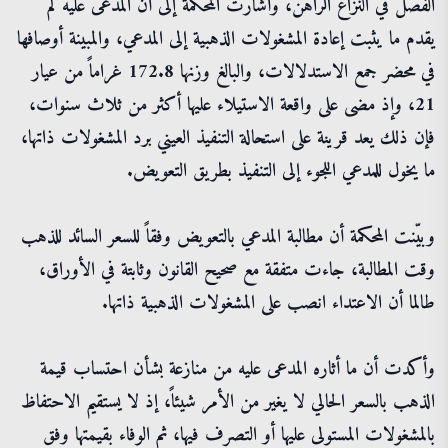
الفصل في النزاع الراهن، وأشارت المحكمة إلى أن المدعى عليه لم
يقدم ما يثبت إعادة المشغولات الذهبية إلى المدعي، والمبينة أوصافها
في محضر جمع الاستدلالات، والبالغ وزنها 172.8 غراماً من عيار
21، وإذ مضى على واقعة الاستيلاء عليها أكثر من ثلاث سنوات،
فإن ذلك يعد قرينة على استحالة التنفيذ العيني برد المشغولات ذاتها،
ما يخول للمدعي اللجوء إلى التنفيذ بطريق التعويض.
وبيّنت المحكمة أن مطالبة المدعي بالتعويض وفقاً للسعر السائد للذهب
وقت المطالبة، جاءت متفقة مع صحيح القانون وثابتة في الأوراق،
طالما أن الاعتداء انصب على المشغولات الذهبية ذاتها.
وأكدت أن ما أثاره المدعى عليه من منازعة بشأن احتساب قيمة
الذهب بالسعر الحالي لا يغير من الأمر شيئاً، إذ لا يستقيم الاحتفاظ
بالمشغولات المستولى عليها أو التصرف فيها، ثم الوفاء بقيمتها وفق