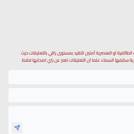
 الطائفية او العنصرية آملين التقيد بمستوى راقي بالتعليقات حيث
 حرية سقفها السماء علما ان التعليقات تعبر عن راي اصحابها فقط.