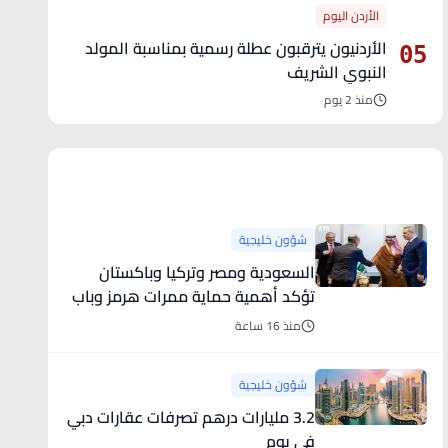
الأردن اليوم
الأردنيون يترقبون عطلة رسمية بمناسبة المولد
05
النبوي الشريف
منذ 2 يوم
آخر الأخبار
شؤون خليجية
السعودية ومصر وتركيا وباكستان
تؤكد أهمية حماية ممرات هرمز وباب
المندب
منذ 16 ساعة
شؤون خليجية
3.2 مليارات درهم تصرفات عقارات دبي
في يوم