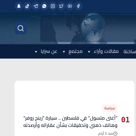
مقالات وآراء
مجتمع
عن سرايا
ساخنة
الأكثر قراءة
سياسة
"أغنى متسول" في فلسطين .. سيارة "رينج روفر"
01
وهاتف ذهبي وتحقيقات بشأن عقاراته وأرصدته
منذ 3 أيام