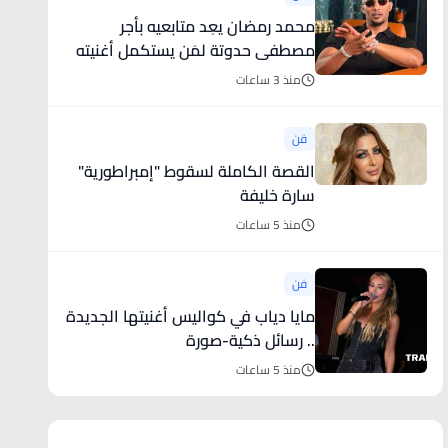
محمد رمضان يعِد متابعيه بأجر
مصطفى حدوتة لمَن يستكمل أغنيته
الجديدة
منذ 3 ساعات
فن
القصة الكاملة لسقوط "إمبراطورية"
سارة خليفة
منذ 5 ساعات
فن
مايا دياب في كواليس أغنيتها الجديدة
.. رسائل ذكية-صورة
منذ 5 ساعات