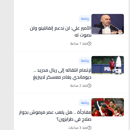
أخبار رياضية
رياضة
الأمير علي: لن ندعم إنفانتينو ولن
نصوت له
منذ 1 ساعة
رياضة
لإتمام انتقاله إلى ريال مدريد ..
ديوماندي يغادر معسكر لايبزيغ
(فيديو)
منذ 2 ساعة
رياضة
مفاجأة .. هل يلعب عمر مرموش بجوار
صلاح في طرابزون؟
منذ 3 ساعات