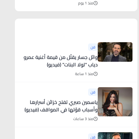
منذ 1 يوم
أخبار فنية
فن
وائل جسار يقلّل من قيمة أغنية عمرو
دياب "لولا البنات" (فيديو)
منذ 1 ساعة
فن
ياسمين صبري تفتح خزائن أسرارها
وأسباب قوّتها في المواقف (فيديو)
منذ 3 ساعات
فن