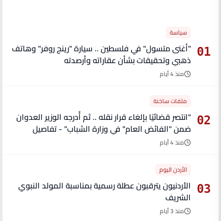
الأكثر قراءة
سياسة
"أغنى متسول" في فلسطين .. سيارة "رينج روفر" وهاتف
01
ذهبي وتحقيقات بشأن عقاراته وأرصدته
منذ 4 أيام
ملفات ساخنة
"انتصر قضائيًا بإلغاء قرار نقله .. ثم أُدرجه الوزير العدوان
02
ضمن "الفائض العام" في وزارة الشباب" - تفاصيل
منذ 4 أيام
الأردن اليوم
الأردنيون يترقبون عطلة رسمية بمناسبة المولد النبوي
03
الشريف
منذ 3 أيام