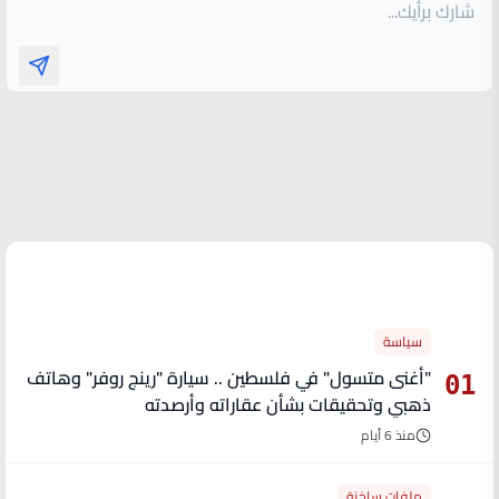
الأكثر قراءة
سياسة
"أغنى متسول" في فلسطين .. سيارة "رينج روفر" وهاتف
01
ذهبي وتحقيقات بشأن عقاراته وأرصدته
منذ 6 أيام
ملفات ساخنة