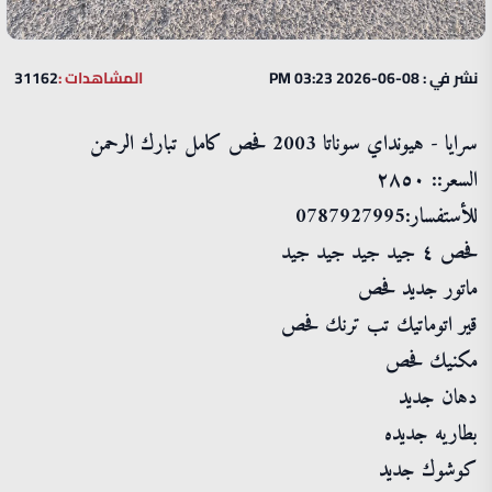
نشر في : 08-06-2026 03:23 PM
المشاهدات :
31162
سرايا - هيونداي سوناتا 2003 فحص كامل تبارك الرحمن
السعر:: ٢٨٥٠
للأستفسار:0787927995
فحص ٤ جيد جيد جيد جيد
ماتور جديد فحص
قير اتوماتيك تب ترنك فحص
مكنيك فحص
دهان جديد
بطاريه جديده
كوشوك جديد