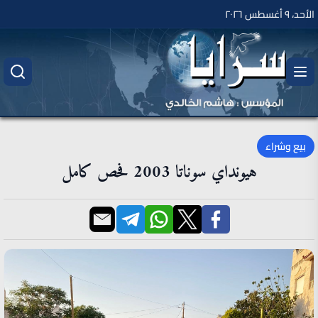
الأحد، ٩ أغسطس ٢٠٢٦
بيع وشراء
هيونداي سوناتا 2003 فحص كامل