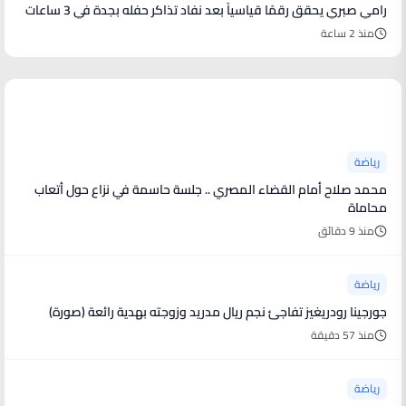
رامي صبري يحقق رقمًا قياسياً بعد نفاد تذاكر حفله بجدة في 3 ساعات
منذ 2 ساعة
أخبار رياضية
رياضة
محمد صلاح أمام القضاء المصري .. جلسة حاسمة في نزاع حول أتعاب
محاماة
منذ 9 دقائق
رياضة
جورجينا رودريغيز تفاجئ نجم ريال مدريد وزوجته بهدية رائعة (صورة)
منذ 57 دقيقة
رياضة