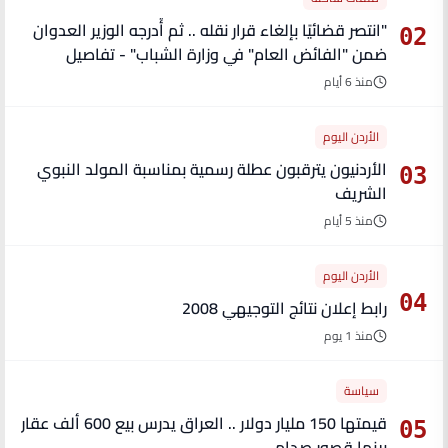
"انتصر قضائيًا بإلغاء قرار نقله .. ثم أُدرجه الوزير العدوان
02
ضمن "الفائض العام" في وزارة الشباب" - تفاصيل
منذ 6 أيام
الأردن اليوم
الأردنيون يترقبون عطلة رسمية بمناسبة المولد النبوي
03
الشريف
منذ 5 أيام
الأردن اليوم
04
رابط إعلان نتائج التوجيهي 2008
منذ 1 يوم
سياسة
قيمتها 150 مليار دولار .. العراق يدرس بيع 600 ألف عقار
05
بينها قصور صدام