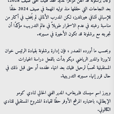
وكان برشلونة قد أعلن مؤخرًا تمديد عقد فليك حتى صيف 2028،
بعد النجاحات التي حققها منذ توليه المهمة في صيف 2024 خلفًا
للإسباني تشافي هيرنانديز، لكن المدرب الألماني لم يُخفِ في أكثر من
مناسبة رغبته في عدم الاستمرار طويلاً في عالم التدريب، مؤكدًا أن
تجربته مع برشلونة قد تكون الأخيرة في مسيرته.
وبحسب ما أورده المصدر ، فإن إدارة برشلونة بقيادة الرئيس خوان
لابورتا والمدير الرياضي ديكو بدأت بالفعل دراسة الخيارات
المستقبلية تحسبًا لرحيل فليك بعد انتهاء عقده، أو حتى قبل ذلك في
حال قرر إنهاء مسيرته التدريبية.
ويبرز اسم سيسك فابريغاس، المدير الفني الحالي لنادي كومو
الإيطالي، باعتباره المرشح الأوفر حظًا لقيادة المشروع المستقبلي للنادي
الكتالوني.