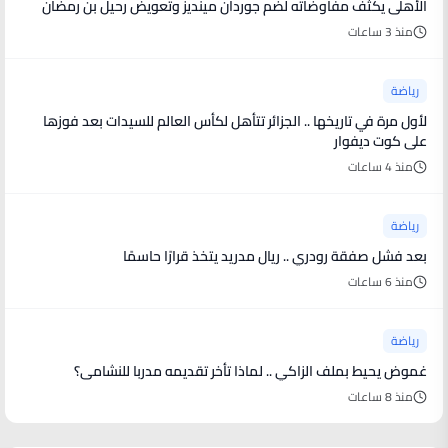
الأهلى يكثف مفاوضاته لضم جوردان مينديز وتعويض رحيل بن رمضان
منذ 3 ساعات
رياضة
لأول مرة في تاريخها .. الجزائر تتأهل لكأس العالم للسيدات بعد فوزها
على كوت ديفوار
منذ 4 ساعات
رياضة
بعد فشل صفقة رودري .. ريال مدريد يتخذ قرارًا حاسمًا
منذ 6 ساعات
رياضة
غموض يحيط بملف الزاكي .. لماذا تأخر تقديمه مدربا للنشامى؟
منذ 8 ساعات