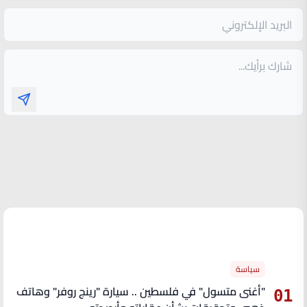
الأكثر قراءة
سياسة
"أغنى متسول" في فلسطين .. سيارة "رينج روفر" وهاتف
01