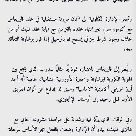
وتسعى الإدارة الكتالونية إلى ضمان مرونة مستقبلية في عقد فابريغاس
مع كومو، سواء عبر انتهاء عقده بالتزامن مع نهاية عقد فليك أو من
خلال وجود شرط جزائي يسمح له بالرحيل إذا قرر برشلونة التعاقد
معه.
ويُنظر إلى فابريغاس باعتباره نموذجًا مثاليًا للمدرب الذي يجمع بين
الهوية الكروية لبرشلونة والخبرة الأوروبية المتنامية، خاصة أنه أحد
أبرز خريجي أكاديمية "لاماسيا" وسبق له الدفاع عن ألوان الفريق
الأول قبل رحيله إلى أرسنال الإنجليزي.
وفي الوقت الذي يركز فيه برشلونة على مواصلة مشروعه الحالي مع
هانزي فليك، يبدو أن الإدارة وضعت بالفعل حجر الأساس لمرحلة