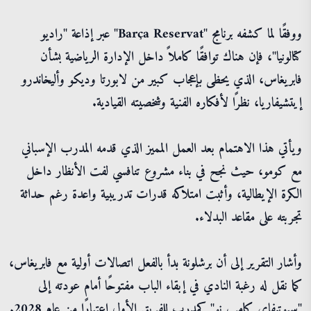
ووفقًا لما كشفه برنامج "Barça Reservat" عبر إذاعة "راديو
كتالونيا"، فإن هناك توافقًا كاملاً داخل الإدارة الرياضية بشأن
فابريغاس، الذي يحظى بإعجاب كبير من لابورتا وديكو وأليخاندرو
إيتشيفاريا، نظرًا لأفكاره الفنية وشخصيته القيادية.
ويأتي هذا الاهتمام بعد العمل المميز الذي قدمه المدرب الإسباني
مع كومو، حيث نجح في بناء مشروع تنافسي لفت الأنظار داخل
الكرة الإيطالية، وأثبت امتلاكه قدرات تدريبية واعدة رغم حداثة
تجربته على مقاعد البدلاء.
وأشار التقرير إلى أن برشلونة بدأ بالفعل اتصالات أولية مع فابريغاس،
كما نقل له رغبة النادي في إبقاء الباب مفتوحًا أمام عودته إلى
"سبوتيفاي كامب نو" كمدرب للفريق الأول اعتبارًا من عام 2028.