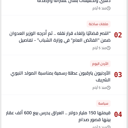
ذهبي وتحقيقات بشأن عقاراته وأرصدته
منذ 6 أيام
ملفات ساخنة
"انتصر قضائيًا بإلغاء قرار نقله .. ثم أُدرجه الوزير العدوان
02
ضمن "الفائض العام" في وزارة الشباب" - تفاصيل
منذ 5 أيام
الأردن اليوم
الأردنيون يترقبون عطلة رسمية بمناسبة المولد النبوي
03
الشريف
منذ 5 أيام
سياسة
قيمتها 150 مليار دولار .. العراق يدرس بيع 600 ألف عقار
04
بينها قصور صدام
منذ 5 أيام