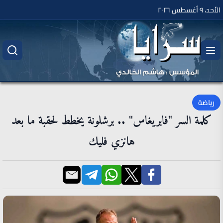
الأحد، ٩ أغسطس ٢٠٢٦
رياضة
كلمة السر "فابريغاس" .. برشلونة يخطط لحقبة ما بعد
هانزي فليك