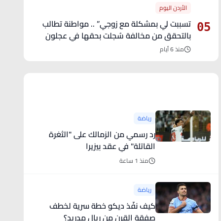
الأردن اليوم
تسببت لي بمشكلة مع زوجي” .. مواطنة تطالب
05
بالتحقق من مخالفة سُجلت بحقها في عجلون
منذ 6 أيام
آخر الأخبار
رياضة
رد رسمي من الزمالك على "الثغرة
القاتلة" في عقد بيزيرا
منذ 1 ساعة
رياضة
كيف نفّذ ديكو خطة سرية لخطف
صفقة القرن من ريال مدريد؟