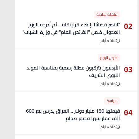
ملفات ساخنة
"انتصر قضائيًا بإلغاء قرار نقله .. ثم أُدرجه الوزير
02
العدوان ضمن "الفائض العام" في وزارة الشباب"
- تفاصيل
منذ 4 أيام
الأردن اليوم
الأردنيون يترقبون عطلة رسمية بمناسبة المولد
03
النبوي الشريف
منذ 4 أيام
سياسة
قيمتها 150 مليار دولار .. العراق يدرس بيع 600
04
ألف عقار بينها قصور صدام
منذ 4 أيام