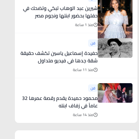
شيرين عبد الوهاب تبكي وتضحك في
حفلها بحضور ابنتها ونجوم مصر
(فيديو)
منذ 1 ساعة
فن
حفيدة إسماعيل ياسين تكشف حقيقة
شقة جدها في فيديو متداول
منذ 11 ساعة
فن
محمود حميدة يقدم رقصة عمرها 32
عاماً في زفاف ابنته
منذ 14 ساعة