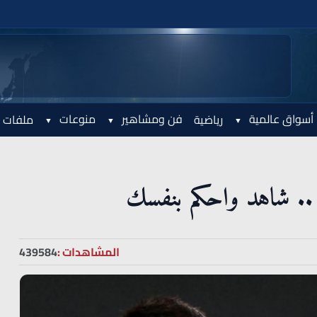
أسواق عالمية
فن ومشاهير
منوعات
رياضية
ملفات 
 .. شاهد واحكم بنفسك
المشاهدات :
439584