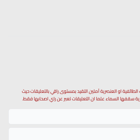
 الطائفية او العنصرية آملين التقيد بمستوى راقي بالتعليقات حيث
 حرية سقفها السماء علما ان التعليقات تعبر عن راي اصحابها فقط.