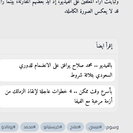
وتباينت آراء المعلقين على الفيديو، إذ أيد بعضهم المقارنة، بين
قد لا يعكس الصورة الكاملة.
إقرأ ايضاَ
بالفيديو .. محمد صلاح يوافق على الانضمام للدوري
السعودي بثلاثة شروط
بأسرع وقت ممكن .. 4 خطوات عاجلة لإنقاذ الزمالك من
أزمة مرعبة مع الفيفا
وسوم:
#ميسي
#صلاح
#كريستيانو
#محمد
#رونالدو