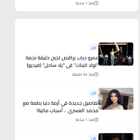
منذ 1 ساعة
أخبار فنية
فن
عمرو دياب يراقص لجين خليفة نجمة
"لولا البنات" في "يلا ساحل" (فيديو)
منذ 54 دقيقة
فن
تفاصيل جديدة في أزمة دنيا بطمة مع
محمد العسري .. أسباب مالية!
منذ 1 ساعة
فن