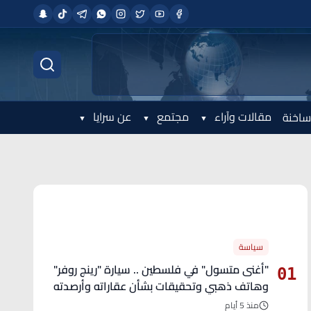
مقالات وآراء
مجتمع
عن سرايا
ساخنة
الأكثر قراءة
سياسة
"أغنى متسول" في فلسطين .. سيارة "رينج روفر"
01
وهاتف ذهبي وتحقيقات بشأن عقاراته وأرصدته
منذ 5 أيام