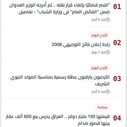
"انتصر قضائيًا بإلغاء قرار نقله .. ثم أُدرجه الوزير العدوان
01
ضمن "الفائض العام" في وزارة الشباب" - تفاصيل
منذ 6 أيام
الأردن اليوم
02
رابط إعلان نتائج التوجيهي 2008
منذ 1 يوم
الأردن اليوم
الأردنيون يترقبون عطلة رسمية بمناسبة المولد النبوي
03
الشريف
منذ 6 أيام
سياسة
قيمتها 150 مليار دولار .. العراق يدرس بيع 600 ألف عقار
04
بينها قصور صدام