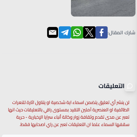
شارك المقال:
التعليقات
لن ينشر أي تعليق يتضمن اسماء اية شخصية او يتناول اثارة للنعرات
الطائفية او العنصرية آملين التقيد بمستوى راقي بالتعليقات حيث انها
تعبر عن مدى تقدم وثقافة زوار وكالة أنباء سرايا الإخبارية - حرية
سقفها السماء علما ان التعليقات تعبر عن راي اصحابها فقط.