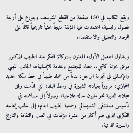
ويقع الكتاب في 150 صفحة من القطع المتوسط، ويتوزع على أربعة
فصول رئيسية، اعتمدت فيها المؤلفة منهجاً بحثياً تاريخياً قائماً على
الرصد والتحليل والاستقصاء.
ويتناول الفصل الأول، المعنون بـ«ركائز الفكر عند الطبيب الدكتور
موفق خزنة كاتبي.. عطاء للمجتمع وخدمة للإنسانية»، الجانب المهني
والإنساني في تجربة الراحل، بدءاً من عمله طبيباً في خط سكة الحديد
الحجازي، مروراً بعيادته الشهيرة في وسط البلد، التي قدّمت وفق
سجلاته الطبية نحو مليون حالة علاجية، وصولاً إلى مساهمته في
تأسيس مستشفى الشميساني وجمعية الطبيب العام، إلى جانب إنتاجه
الفكري الذي ضم أكثر من عشرة مؤلفات في الطب والثقافة والتاريخ
والسيرة الذاتية.