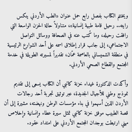
ويختتم الكتاب بفصل رابع حمل عنوان «الطب الأردني ينكس
رايته.. رحيل قامة طبية إنسانية»، متناولاً حالة الحزن الواسعة التي
رافقت رحيله، وما كُتب عنه في الصحافة ووسائل التواصل
الاجتماعي، إلى جانب قرار إطلاق اسمه على أحد الشوارع الرئيسية
في منطقة الشميساني بالعاصمة عمّان، تقديراً لمسيرته الطويلة في خدمة
المجتمع والقطاع الصحي الأردني.
وأكدت الدكتورة غيداء خزنة كاتبي أن الكتاب يسعى إلى تقديم
نموذج وطني للأجيال الجديدة، عبر توثيق تجربة أحد رجالات
الأردن الذين أسهموا في بناء مؤسسات الوطن ونهضته، مشيرة إلى أن
قصة الطبيب موفق خزنة كاتبي تمثل سيرة عطاء وإنسانية وإخلاص
مهني ارتبطت بوجدان المجتمع الأردني على امتداد عقود.