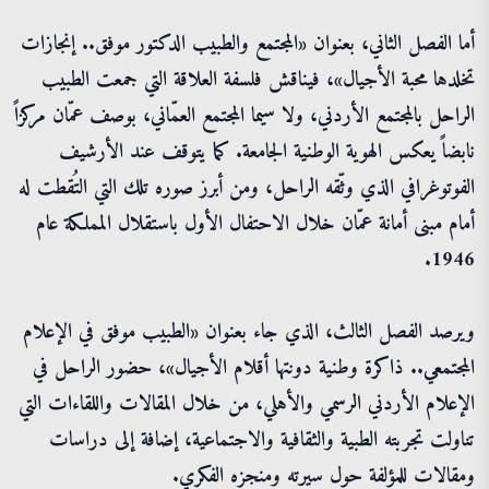
أما الفصل الثاني، بعنوان «المجتمع والطبيب الدكتور موفق.. إنجازات
تخلدها محبة الأجيال»، فيناقش فلسفة العلاقة التي جمعت الطبيب
الراحل بالمجتمع الأردني، ولا سيما المجتمع العمّاني، بوصف عمّان مركزاً
نابضاً يعكس الهوية الوطنية الجامعة. كما يتوقف عند الأرشيف
الفوتوغرافي الذي وثّقه الراحل، ومن أبرز صوره تلك التي التُقطت له
أمام مبنى أمانة عمّان خلال الاحتفال الأول باستقلال المملكة عام
1946.
ويرصد الفصل الثالث، الذي جاء بعنوان «الطبيب موفق في الإعلام
المجتمعي.. ذاكرة وطنية دونتها أقلام الأجيال»، حضور الراحل في
الإعلام الأردني الرسمي والأهلي، من خلال المقالات واللقاءات التي
تناولت تجربته الطبية والثقافية والاجتماعية، إضافة إلى دراسات
ومقالات للمؤلفة حول سيرته ومنجزه الفكري.