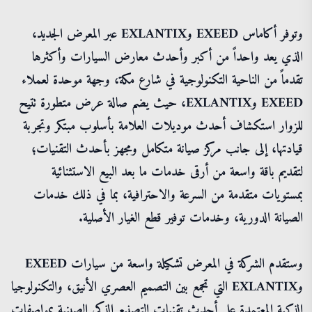
وتوفر أكاماس EXEED وEXLANTIX عبر المعرض الجديد،
الذي يعد واحداً من أكبر وأحدث معارض السيارات وأكثرها
تقدماً من الناحية التكنولوجية في شارع مكة، وجهة موحدة لعملاء
EXEED وEXLANTIX، حيث يضم صالة عرض متطورة تتيح
للزوار استكشاف أحدث موديلات العلامة بأسلوب مبتكر وتجربة
قيادتها، إلى جانب مركز صيانة متكامل ومجهز بأحدث التقنيات؛
لتقديم باقة واسعة من أرقى خدمات ما بعد البيع الاستثنائية
بمستويات متقدمة من السرعة والاحترافية، بما في ذلك خدمات
الصيانة الدورية، وخدمات توفير قطع الغيار الأصلية.
وستقدم الشركة في المعرض تشكيلة واسعة من سيارات EXEED
وEXLANTIX التي تجمع بين التصميم العصري الأنيق، والتكنولوجيا
الذكية المعتمدة على أحدث تقنيات التصنيع الذكي الصينية بمواصفات