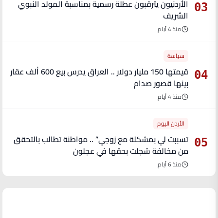
الأردنيون يترقبون عطلة رسمية بمناسبة المولد النبوي
03
الشريف
منذ 4 أيام
سياسة
قيمتها 150 مليار دولار .. العراق يدرس بيع 600 ألف عقار
04
بينها قصور صدام
منذ 4 أيام
الأردن اليوم
تسببت لي بمشكلة مع زوجي” .. مواطنة تطالب بالتحقق
05
من مخالفة سُجلت بحقها في عجلون
منذ 6 أيام
آخر الأخبار