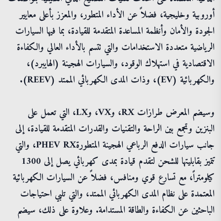
أوروبية وخليجية، فضلاً عن الأداء المتطور، والمعزز بأعلى معايير
الجودة والأمان وأنظمة المساعدة المتقدمة للقيادة، بما فيها السيارات
الرياضية متعددة الاستخدامات والتي تتسم بالأداء العالي والكفاءة
الاقتصادية في استهلاك الوقود، والسيارات الهجينة (الهايبرد)،
والكهربائية (EV)، وذات المدى الكهربائي الممتد (REEV).
وسيضم المعرض طرازات RX، وVX، وLX، التي تعمل على
البنزين وتجمع بين الراحة والتقنيات والقدرات المتقدمة للقيادة، إلى
جانب سيارات الدفع الرباعي الهجينة المتطورةPHEV RX، والتي
تتميز بقابليتها للشحن لتقدم قيادة بمدى كهربائي يصل إلى 1300
كيلومتراً، مع تسارع قوي ومنافس، فضلاً عن السيارات الكهربائية
المعتمدة على نظام المدى الكهربائي الممتد، والتي تلبي احتياجات
الباحثين عن الكفاءة والطاقة المستدامة. وعلاوة على ذلك، سيضم