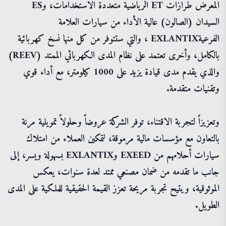
المعرض طرازات ET الرياضية متعددة الاستخدامات، وES
السيدان (الصالون) عالية الأداء من سيارات العلامة
الفرعيةEXLANTIX ، والتي ستتوفر من كل منها نسخ كهربائية
بالكامل، وأخرى تعتمد على نظام المدى الكهربائي الممتد (REEV)
والذي يقدم مدى قيادة يزيد على 1000 كيلومتر، مع أداء قوي
وتقنيات متقدمة.
وتعزيزاً لتجربة الاقتناء، توفر الشركة عروضاً وحلولاً تمويلية مرنة
بالتعاون مع مؤسسات مالية مرموقة، لتمكين العملاء من امتلاك
سيارات أحلامهم من EXEED وEXLANTIX بسهولة ويسر، إلى
جانب ما تقدمه من ضمان مصنعي ممتد لعدة سنوات، يعكس
الموثوقية، ويتيح تجربة مريحة تعزز القيمة الحقيقية للملكية على المدى
الطويل.