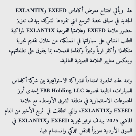
هذا ويأتي افتتاح معرض أكاماس EXEED وEXLANTIX
الجديد في سياق خطة التوسع التي تقودها الشركة، بهدف تعزيز
حضور علامة EXEED وعلامتها الفرعية EXLANTIX لمواكبة
الطلب المتنامي على سياراتها في المملكة، من خلال تقديم تجربة
متكاملة وأكثر قرباً وتميزاً وكفاءة للعملاء، بما يتفوق على تطلعاتهم،
ويعكس معايير العلامة الصينية العالمية.
وتعد هذه الخطوة امتداداً للشراكة الاستراتيجية بين شركة أكاماس
للسيارات، التابعة لمجموعة FBB Holding LLC إحدى أبرز
المجموعات الاستثمارية في منطقة الشرق الأوسط، مع علامة
EXEED وEXLANTIX، والتي انطلقت في الربع الأخير من العام
الماضي 2025 بهدف توفير تجربة EXEED وEXLANTIX في
السوق الأردنية تعزيزاً للتنقل الذكي والمستدام فيها.