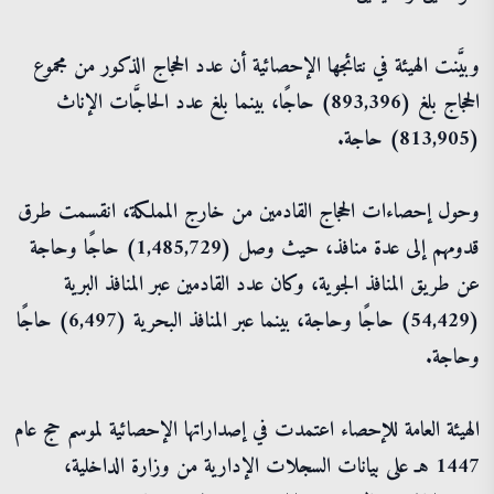
وبيَّنت الهيئة في نتائجها الإحصائية أن عدد الحجاج الذكور من مجموع
الحجاج بلغ (893,396) حاجًا، بينما بلغ عدد الحاجَّات الإناث
(813,905) حاجة.
وحول إحصاءات الحجاج القادمين من خارج المملكة، انقسمت طرق
قدومهم إلى عدة منافذ، حيث وصل (1,485,729) حاجًا وحاجة
عن طريق المنافذ الجوية، وكان عدد القادمين عبر المنافذ البرية
(54,429) حاجًا وحاجة، بينما عبر المنافذ البحرية (6,497) حاجًا
وحاجة.
الهيئة العامة للإحصاء اعتمدت في إصداراتها الإحصائية لموسم حج عام
1447 هـ على بيانات السجلات الإدارية من وزارة الداخلية،