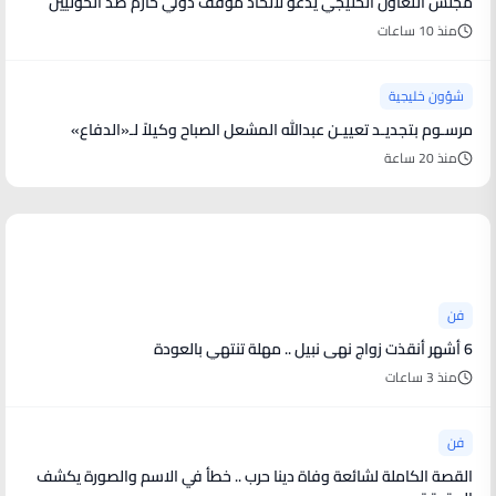
مجلس التعاون الخليجي يدعو لاتخاذ موقف دولي حازم ضد الحوثيين
منذ 10 ساعات
شؤون خليجية
مرسـوم بتجديـد تعييـن عبدالله المشعل الصباح وكيلاً لـ«الدفاع»
منذ 20 ساعة
أخبار فنية
فن
6 أشهر أنقذت زواج نهى نبيل .. مهلة تنتهي بالعودة
منذ 3 ساعات
فن
القصة الكاملة لشائعة وفاة دينا حرب .. خطأ في الاسم والصورة يكشف