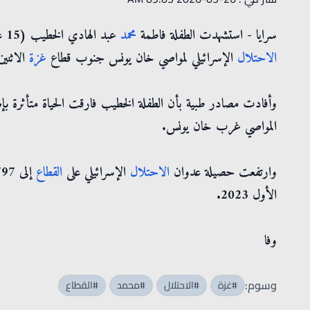
سرايا - استشهدت الطفلة فاطمة
محمد
عبد الهادي الخطيب (15 عاماً)، الثلاثاء، متأثرة بجراحها التي أُصيبت بها جراء قصف
الاحتلال
الإسرائيلي لمواصي خان يونس جنوب قطاع
غزة
الاثنين
وأفادت مصادر طبية بأن الطفلة الخطيب فارقت الحياة متأثرة بإص
المواصي غرب خان يونس.
وارتفعت حصيلة عدوان
الاحتلال
الإسرائيلي على
القطاع
الأول 2023.
وفا
وسوم:
#غزة
#الاحتلال
#محمد
#القطاع