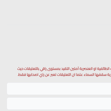
 الطائفية او العنصرية آملين التقيد بمستوى راقي بالتعليقات حيث
 حرية سقفها السماء علما ان التعليقات تعبر عن راي اصحابها فقط.