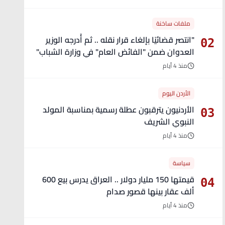
ملفات ساخنة
"انتصر قضائيًا بإلغاء قرار نقله .. ثم أُدرجه الوزير
02
العدوان ضمن "الفائض العام" في وزارة الشباب"
- تفاصيل
منذ 4 أيام
الأردن اليوم
الأردنيون يترقبون عطلة رسمية بمناسبة المولد
03
النبوي الشريف
منذ 4 أيام
سياسة
قيمتها 150 مليار دولار .. العراق يدرس بيع 600
04
ألف عقار بينها قصور صدام
منذ 4 أيام