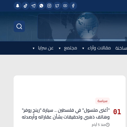
مقالات وآراء
مجتمع
عن سرايا
ساخنة
الأكثر قراءة
سياسة
"أغنى متسول" في فلسطين .. سيارة "رينج روفر"
01
وهاتف ذهبي وتحقيقات بشأن عقاراته وأرصدته
منذ 5 أيام