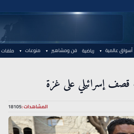
أسواق عالمية
فن ومشاهير
منوعات
رياضية
ملفات 
ء قصف إسرائيلي على غزة
المشاهدات :
18105