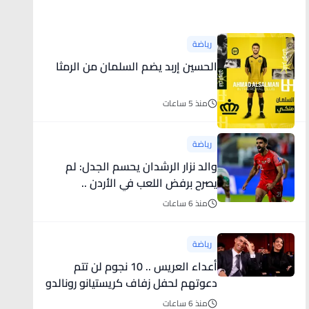
أخبار رياضية
رياضة
الحسين إربد يضم السلمان من الرمثا
منذ 5 ساعات
رياضة
والد نزار الرشدان يحسم الجدل: لم
يصرح برفض اللعب في الأردن ..
ومستقبله بيد الله
منذ 6 ساعات
رياضة
أعداء العريس .. 10 نجوم لن تتم
دعوتهم لحفل زفاف كريستيانو رونالدو
وجورجينا
منذ 6 ساعات