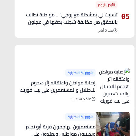
الأردن اليوم
تسببت لي بمشكلة مع زوجي” .. مواطنة تطالب
05
بالتحقق من مخالفة سُجلت بحقها في عجلون
منذ 6 أيام
آخر الأخبار
شؤون فلسطينية
إصابة مواطن واعتقاله إثر هجوم
للاحتلال والمستعمرين على بيت فوريك
منذ 5 ساعات
شؤون فلسطينية
مستعمرون يهاجمون قرية أبو نجيم
ويصيبون مواطنين ويعتدون على