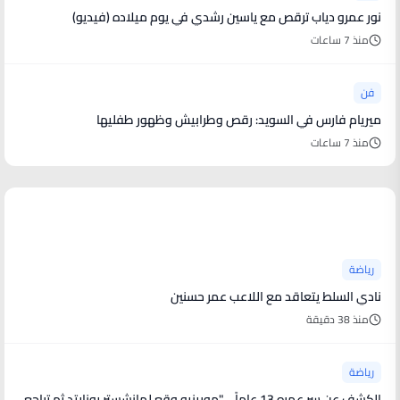
نور عمرو دياب ترقص مع ياسين رشدي في يوم ميلاده (فيديو)
منذ 7 ساعات
فن
ميريام فارس في السويد: رقص وطرابيش وظهور طفليها
منذ 7 ساعات
أخبار رياضية
رياضة
نادي السلط يتعاقد مع اللاعب عمر حسنين
منذ 38 دقيقة
رياضة
الكشف عن سر عمره 13 عاماً .. "مورينيو وقع لمانشستر يونايتد ثم تراجع