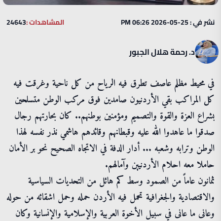
نشر في : 25-05-2026 06:26 PM
المشاهدات :
24643
د. رحمة هلال الجبور
في محيط مظلم عاصف تطرق فيه الرياح من كل ناحية وغرقت فيه
كل المراكب بقي الأردنيون صامدين فوق مركب الوطن متسلحين
بشراع العزة والقوة والتصميم ومؤمنين بوطنهم.. كان بحارتهم رجال
صدقوا ما عاهدوا الله عليه وقبطانهم وقائدهم هاشمي نذر نفسه لهذا
الوطن وترابه وشعبه ... أدار الدفة في الاتجاه الصحيح نحو بر الأمان
حاملا معه احلام الأردنيين وآمالهم.
ثمانون عاماً من الصمود وسط كم هائل من التحديات السياسية
والاقتصادية والجغرافية تحمل فيه الأردن حمله وحمل اشقائه من حوله
وعانى ما عانى في سبيل الأخوة العربية والإسلامية والإنسانية وكان