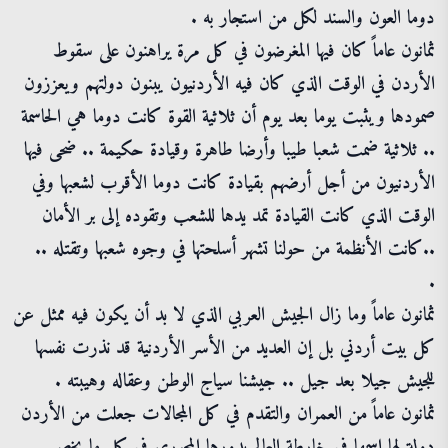
دوما العون والسند لكل من استجار به .
ثمانون عاماً كان فيها المغرضون في كل مرة يراهنون على سقوط
الأردن في الوقت الذي كان فيه الأردنيون يبنون دولتهم ويعززون
صمودها ويثبت يوما بعد يوم أن ثلاثية القوة كانت دوما هي الحاسمة
.. ثلاثية ضمت شعبا طيبا وأرضا طاهرة وقيادة حكيمة .. ضحى فيها
الأردنيون من أجل أرضهم بقيادة كانت دوما الأقرب لشعبها وفي
الوقت الذي كانت القيادة تمد يدها للشعب وتقوده إلى بر الأمان
..كانت الأنظمة من حولنا تشهر أسلحتها في وجوه شعبها وتقتله ..
.
ثمانون عاماً وما زال الجيش العربي الذي لا بد أن يكون فيه ممثل عن
كل بيت أردني بل إن العديد من الأسر الأردنية قد نذرت نفسها
للجيش جيلا بعد جيل .. جيشنا سياج الوطن وعقاله وهيبته .
ثمانون عاماً من العمران والتقدم في كل المجالات جعلت من الأردن
دولة لها اسمها في خارطة العالم بدورها المحوري في كل ما يخص