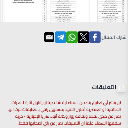
شارك المقال:
التعليقات
لن ينشر أي تعليق يتضمن اسماء اية شخصية او يتناول اثارة للنعرات
الطائفية او العنصرية آملين التقيد بمستوى راقي بالتعليقات حيث انها
تعبر عن مدى تقدم وثقافة زوار وكالة أنباء سرايا الإخبارية - حرية
سقفها السماء علما ان التعليقات تعبر عن راي اصحابها فقط.