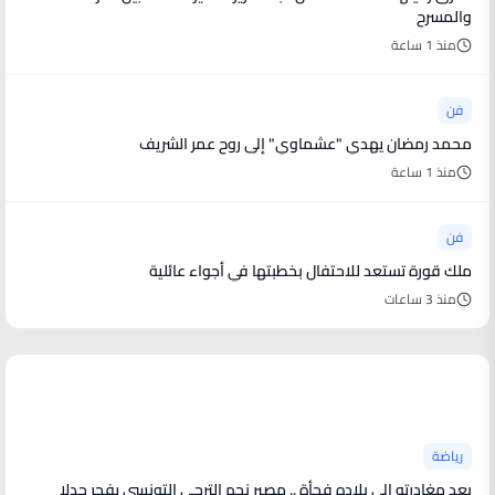
والمسرح
منذ 1 ساعة
فن
محمد رمضان يهدي "عشماوي" إلى روح عمر الشريف
منذ 1 ساعة
فن
ملك قورة تستعد للاحتفال بخطبتها في أجواء عائلية
منذ 3 ساعات
أخبار رياضية
رياضة
بعد مغادرته إلى بلاده فجأة .. مصير نجم الترجي التونسي يفجر جدلا