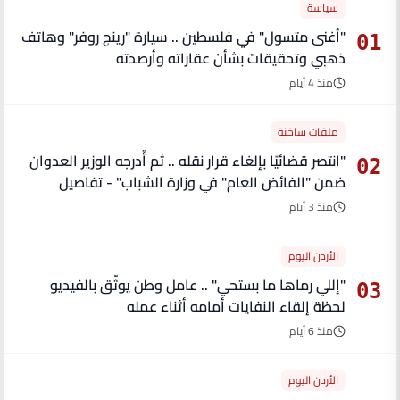
سياسة
"أغنى متسول" في فلسطين .. سيارة "رينج روفر" وهاتف
01
ذهبي وتحقيقات بشأن عقاراته وأرصدته
منذ 4 أيام
ملفات ساخنة
"انتصر قضائيًا بإلغاء قرار نقله .. ثم أُدرجه الوزير العدوان
02
ضمن "الفائض العام" في وزارة الشباب" - تفاصيل
منذ 3 أيام
الأردن اليوم
"إللي رماها ما بستحي" .. عامل وطن يوثّق بالفيديو
03
لحظة إلقاء النفايات أمامه أثناء عمله
منذ 6 أيام
الأردن اليوم