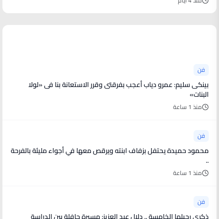
منذ 4 أيام
أخبار فنية
فن
بينكى سليم: عمرو دياب أعجب بفرقتى وقرر الاستعانة بنا فى «لولا
البنات»
منذ 1 ساعة
فن
محمود حميدة يحتفل بزفاف ابنته ويرقص معها في أجواء مليئة بالفرحة
..
منذ 1 ساعة
فن
ذكرى رحيلها الخامسة .. دلال عبد العزيز: مسيرة حافلة بين الدراسة