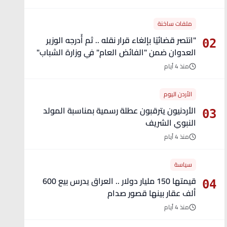
ملفات ساخنة
"انتصر قضائيًا بإلغاء قرار نقله .. ثم أُدرجه الوزير
02
العدوان ضمن "الفائض العام" في وزارة الشباب"
- تفاصيل
منذ 4 أيام
الأردن اليوم
الأردنيون يترقبون عطلة رسمية بمناسبة المولد
03
النبوي الشريف
منذ 4 أيام
سياسة
قيمتها 150 مليار دولار .. العراق يدرس بيع 600
04
ألف عقار بينها قصور صدام
منذ 4 أيام