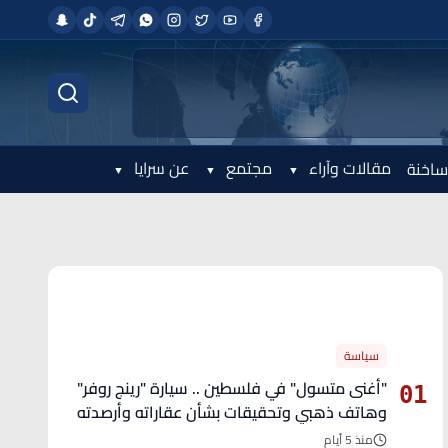
مقالات وآراء
مجتمع
عن سرايا
ساخنة
الأكثر قراءة
سياسة
"أغنى متسول" في فلسطين .. سيارة "رينج روفر"
01
وهاتف ذهبي وتحقيقات بشأن عقاراته وأرصدته
منذ 5 أيام