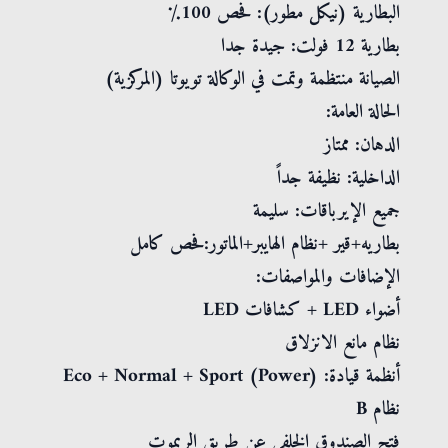
البطارية (نيكل مطور): فحص 100٪
بطارية 12 فولت: جيدة جدا
الصيانة منتظمة وتمت في الوكالة تويوتا (المركزية)
الحالة العامة:
الدهان: ممتاز
الداخلية: نظيفة جداً
جميع الإيرباقات: سليمة
بطاريه+قير +نظام الهايبر+الماتور:فحص كامل
الإضافات والمواصفات:
أضواء LED + كشافات LED
نظام مانع الانزلاق
أنظمة قيادة: Eco + Normal + Sport (Power)
نظام B
فتح الصندوق الخلفي عن طريق الريموت