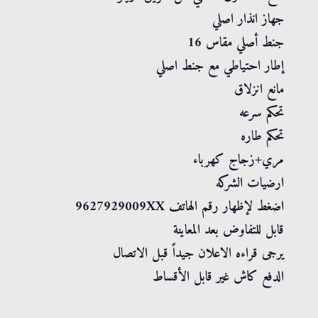
جهاز انذار اصلي
جنط أصلي مقاس 16
إطار احتياطي مع جنط اصلي
مانع انزلاق
تحكم سرعه
تحكم طاره
مري+زجاج كهرباء
ارضيات الشركه
اضغط لإظهار رقم الهاتف 9627929009XX
قابل للتفاوض بعد المعاينة
يرجى قراءه الاعلان جيداً قبل الاتصال
الدفع كاش غير قابل الأقساط