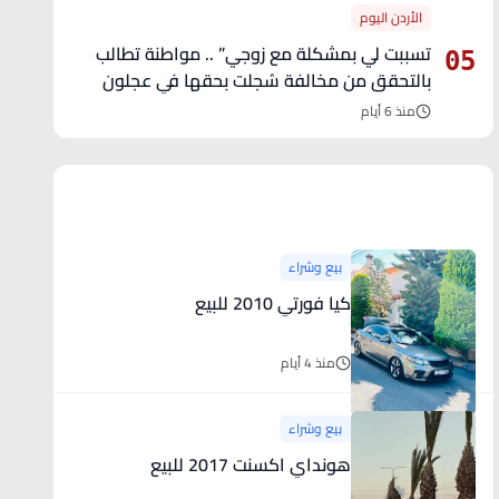
الأردن اليوم
تسببت لي بمشكلة مع زوجي” .. مواطنة تطالب
05
بالتحقق من مخالفة سُجلت بحقها في عجلون
منذ 6 أيام
آخر الأخبار
بيع وشراء
كيا فورتي 2010 للبيع
منذ 4 أيام
بيع وشراء
هونداي اكسنت 2017 للبيع