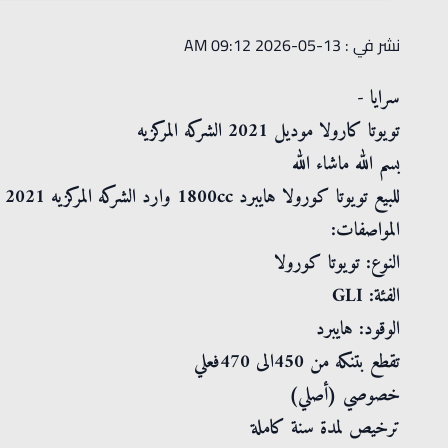
نشر في : 13-05-2026 09:12 AM
سرايا -
تويوتا كارولا موديل ⁦2021⁩ الشركه المركزيه
بسم الله ماشاء الله
للبيع تويوتا كورولا هايبرد 1800cc وارد الشركه المركزيه 2021
المواصفات:
النوع: تويوتا كورولا
الفئة: GLI
الوقود: هايبرد
تقطع بتنكه من 450الى 470فعلي
خصوصي (أصلي)
ترخيص لمدة سنة كاملة