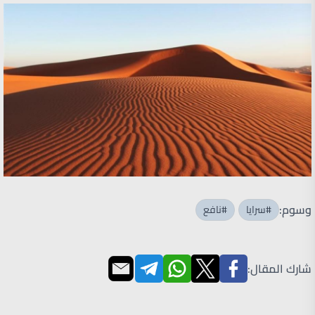
وسوم:
#سرايا
#نافع
شارك المقال: