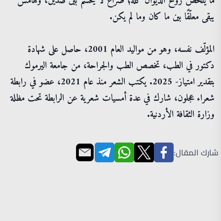
ما يلخّص روح الديوان كلّه؛ صراعٌ لا يُحسم بين ضدّين، وهامشٌ
يبقى معلّقًا بين ما كان وما لم يكن.
المؤلّف نفسه، وهو من مواليد العام 2001، حاصل على شهادة
دكتور في الطب، تخصص الطب والجراحة، من جامعة اليرموك
بتقدير امتياز- 2025. يكتب الشعر منذ عام 2021، عضو في رابطة
شعراء عجلون، شارك في عدة أمسيات شعرية عن الرابطة تحت مظلة
وزارة الثقافة الأردنية.
شارك المقال: