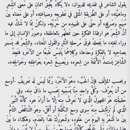
يقول الشاعر في تقديمه للديوان: «لا يَكادُ يَتَّفِقُ اثنانِ على مَعنى الشِّعرِ
وماهيَّتِه، أو على الطَّريقةِ المُثلى في تَطويعِه وصياغتِه، أو على مَعناه بينَ
مُبهَمٍ وصَريحٍ، أو حتّى على تقييدِه من حُرِّيَّتِه. ولكنْ ممّا لا شَكَّ فيه
أنَّ الشِّعرَ هو ارتقاءُ الفكرةِ حين تَتطهَّر بالعاطفة، وعبورُ الإنسانِ إلى ما
وراء لغتِه، ما يَجعلهُ فوقَ مَرحلةِ النَّثرِ والقَولِ المُعتاد. والشِّعرُ قد يَسمو
بصاحِبِه لا بالفِكرةِ وَحدَها، وكِلاهُما يَلبَسُ طَبعًا من الآخَر؛ فتَجِدُ
الشَّاعِرَ يَستمدُّ الأَنَفَةَ من شِعرِه، ويَصبِغُ شِعرَه بعَواطِفِه وخَوالِجِه».
وبحسب المؤلّف فإنّ الحُبَّ، «هُوَ الآخَرُ، رُبَّما لَيسَ لَه تَعريفٌ -أوسع
من أن يُعرّف- وكُلُّ واحِدٍ مِنّا يُسَمِّيهِ بِحَسبِ ما ذاقَ مِنه. وفي
حَقيقَتِه هُوَ المجهولُ الَّذي لا نَعرِفُ مِنهُ إلّا ما أَرادَ هو، كأَنَّهُ النَّهرُ
الَّذي لَم تَرتَشِفْ مِنهُ سِوى وسعِ الكَفَّةِ أو أَقَلّ. وهوَ التَّناقُضُ التّامُّ
بينَ ما تَشعُرُ بهِ اليومَ من خُلودٍ، وشُعورُكَ غَدًا بالعَدَم. وهكذا، ما بَينَ
هذا وذاكَ، تَبقَى تَتَرنَّح. كأنَّكَ مَهما جَرَّبتَ يَبقَى سِرًّا لا يُمَسّ، وإنْ