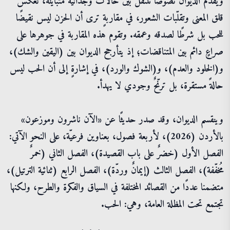
ويقدّم الديوان نصوصًا تتنقّل بين حالات وجدانية متباينة، تعكس
قلق المعنى وتقلّبات الشعور، في مقاربةٍ ترى أن الحزن ليس نقيضًا
للحب بل شرطًا لصدقه وعمقه. وتقوم هذه المقاربة في جوهرها على
صراعٍ دائم بين المتناقضات؛ إذ يتأرجح الديوان بين (اليقين والشك)،
و(الخلود والعدم)، و(الشوك والورد)، في إشارةٍ إلى أن الحب ليس
حالةً مستقرة، بل ترنّحٌ وجودي لا يهدأ.
وينقسم الديوان، وقد صدر حديثًا عن «الآن ناشرون وموزعون»
بالأردن (2026)، لأربعة فصول، بعناوين فرعيّة، على النحو الآتي:
الفصل الأول (خضرٌ على باب القصيدة)، الفصل الثاني (خمرٌ
مُخفّفة)، الفصل الثالث (إيمانٌ وردّة)، الفصل الرابع (ثنائية الترتيل)،
متضمنا عددًا من القصائد المختلفة في السياق والفكرة والطرح، ولكنها
تجتمع تحت المظلة العامة، وهي: الحب.