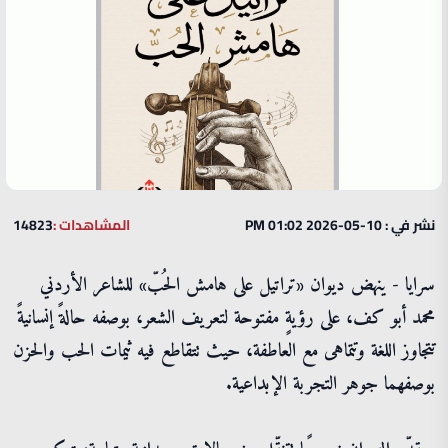
نشر في : 10-05-2026 01:02 PM
المشاهدات :
14823
سرايا - ينهض ديوان «تراتيل على هامش الحُبّ» للشاعر الأردني
محمد أبو كف، على رؤيةٍ مفتوحة لتعريف الشعر، بوصفه حالةً إنسانيةً
تتجاوز اللغة وتتماهى مع العاطفة، حيث تتقاطع فيه ثيمات الحب والحزن
بوصفهما جوهر التجربة الإبداعية.