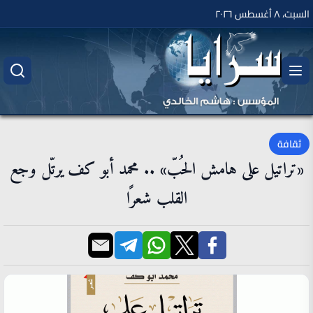
السبت، ٨ أغسطس ٢٠٢٦
ثقافة
«تراتيل على هامش الحُبّ» .. محمد أبو كف يرتّل وجع
القلب شعرًا