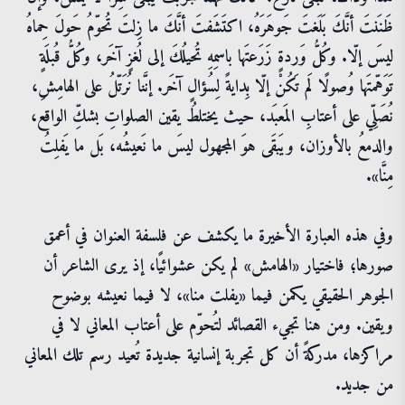
ظَنَنتَ أنَّكَ بَلَغتَ جَوهَرَهُ، اكتَشَفتَ أنَّكَ ما زِلتَ تُحوّمُ حَولَ حِماهُ
ليسَ إلّا. وكُلُّ وَردةٍ زَرَعتَها باسمِهِ تُحيلُكَ إلى لُغزٍ آخَر، وكُلُّ قُبلَةٍ
تَوَهّمتَها وُصولًا لَم تَكُنْ إلّا بِدايةً لِسُؤالٍ آخَر. إنَّنا نُرَتّلُ على الهامِشِ،
نُصَلِّي على أعتابِ المَعبَد، حيث يختلطُ يقين الصلواتِ بشكِّ الواقع،
والدمعُ بالأوزان، ويَبقَى هوَ المجهول ليسَ ما نَعيشُه، بَل ما يَفلِتُ
مِنَّا».
وفي هذه العبارة الأخيرة ما يكشف عن فلسفة العنوان في أعمق
صورها؛ فاختيار «الهامش» لم يكن عشوائيًا، إذ يرى الشاعر أن
الجوهر الحقيقي يكمن فيما «يفلت منا»، لا فيما نعيشه بوضوح
ويقين. ومن هنا تجيء القصائد لتُحوّم على أعتاب المعاني لا في
مراكزها، مدركةً أن كل تجربة إنسانية جديدة تُعيد رسم تلك المعاني
من جديد.