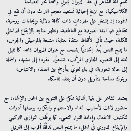
تتّسم لغة الشاعر في هذا الديوان بميولٍ واضحة نحو الفصاحة
الكلاسيكية، مع نزعةٍ إحيائية تستعيد معجم التراث دون أن تقع في
الجمود، إذ يشتغل على مفرداتٍ ذات كثافة دلالية وإيحاءات روحية،
تتقاطع فيها اللغة الصوفية مع العاطفية. وتظهر عنايته بالإيقاع الداخلي
للكلمة، حيث تأتي الألفاظ منتقاة بعناية، مشبعة بالموسيقى والجرس،
ما يمنح النص بُعدًا إنشاديًا ينسجم مع عنوان الديوان ذاته. كما تميل
لغته إلى التصوير المجازي المركّب، فتتحوّل المفردة إلى مشهد، والجملة
إلى حالة شعورية، في بناءٍ لغويّ يتأرجح بين الصفاء والالتباس،
ويترك مساحة للتأويل دون أن يفقد تماسكه.
يعتمد الشاعر على بنية إنشائية تتكئ على التنويع بين الخبر والإنشاء، مع
حضور لافت لأساليب النداء والاستفهام والتكرار، بوصفها أدوات
لتكثيف الانفعال وإدامة التوتر النصي. كما يوظّف التوازي التركيبي
والإيقاع الدوري في الجمل، ما يمنح النص تدفّقًا أقرب إلى الترتيل