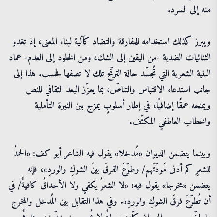
منه إلى السرد.
ويبرز كذلك استخدامه للمفارقة والتضاد كآلية لبناء المعنى، إذ تغدو
الثنائيات الضدية -من اليقين إلى الشك، ومن الخلود إلى العدم- عماد
البنية الشعرية التي تُجسّد حالة الترنّح تلك لا تصفها فحسب. هذا إلى
جانب استدعاء الاقتباس والتناصّ، بما يعزّز البعد الثقافي للنص
ويمنحه عمقًا إضافيًا، في إطار أسلوبٍ يمزج بين النبرة التأملية
والخطاب العاطفي المكثّف.
وبينما يتضمن الديوان «مُدخلا» يقول فيه الشاعر أبو كف: «الحمدُ
للشعرِ كم أدنى مَودّتَهم/ وطوّعَ الفرقَ بينَ الشوكِ والوردِ»، فإنه
يتضمن «مخرجا» يقول فيه: «لا الشعرُ يكفي ولا الأحداقُ كافيةٌ/ في
أن تُطوّعَ فرقَ الشوكِ والوردِ». وفي هذا التقابل بين المُدخل والمخرج