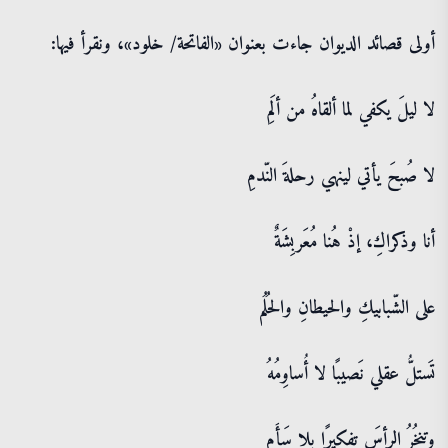
أولى قصائد الديوان جاءت بعنوان «الفاتحة/ خلود»، ونقرأ فيها:
لا ليلَ يكفي لما ألقاهُ من ألَمِ
لا صُبحَ يأتي لينهي رحلةَ النّدمِ
أنا وذكراكِ، إذْ هُنا مُعَربِشَةٌ
على الشّبابيكِ والحيطانِ والحُلُم
تَستلُّ عقلي نَصيبًا لا أُساوِمُهُ
وتنخُرُ الرأسَ تفكيرًا بلا سَأَمِ