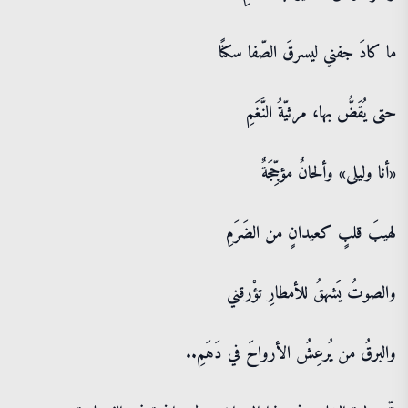
ما كادَ جفني ليسرقَ الصّفا سكنًا
حتى يُقَضُّ بها، مرثيّةُ النَّغَمِ
«أنا وليلى» وألحانٌ مؤجِّجَةٌ
لهيبَ قلبٍ كعيدانٍ من الضَرَمِ
والصوتُ يَشهقُ للأمطارِ تؤْرقني
والبرقُ من يُرعِشُ الأرواحَ في دَهَمِ..