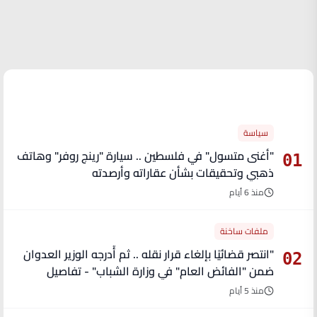
الأكثر قراءة
سياسة
"أغنى متسول" في فلسطين .. سيارة "رينج روفر" وهاتف
01
ذهبي وتحقيقات بشأن عقاراته وأرصدته
منذ 6 أيام
ملفات ساخنة
"انتصر قضائيًا بإلغاء قرار نقله .. ثم أُدرجه الوزير العدوان
02
ضمن "الفائض العام" في وزارة الشباب" - تفاصيل
منذ 5 أيام