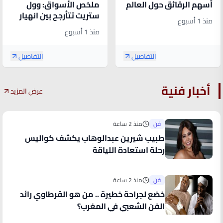
ملخص الأسواق: وول
أسهم الرقائق حول العالم
ستريت تتأرجح بين انهيار
.. والصين تربك عمالقة
منذ 1 أسبوع
النفط وضغوط الرقائق
القطاع
منذ 1 أسبوع
والفيدرالي
التفاصيل
التفاصيل
أخبار فنية
عرض المزيد
فن
منذ 2 ساعة
طبيب شيرين عبدالوهاب يكشف كواليس
رحلة استعادة اللياقة
فن
منذ 2 ساعة
خضع لجراحة خطيرة .. من هو القرطاوي رائد
الفن الشعبي في المغرب؟