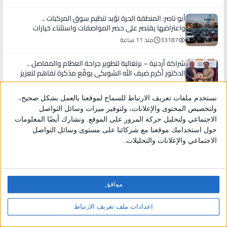
أبو ناصر: المنطقة الحرة تؤيد تنظيم سوق المركبات ..
واعتراضها يقتصر على حصر المواصفات واستثناء خيارات
أثبتت جدارتها في السوق
33187
منذ 11 ساعة
شراكة أردنية – برتغالية لتطوير جراحة العظام والمفاصل ..
الدكتور أكرم ضيف الله الشوبكي يوقّع مذكرة تفاهم لتعزيز
التدريب الطبي الدولي
24040
منذ 11 ساعة
كلية لومينوس الجامعية التقنية تحتفل بمرور 15 عاماً على
شراكتها الاستراتيجية مع Pearson في تقديم برامج BTEC
24505
منذ 2 يوم
العيسوي ينقل تمنيات الملك وولي العهد بموفور الصحة
للفريق العزب واللواء العبادي
80814
منذ 2 يوم
موافق
شركة كهرباء إربد تطلق خدماتها الإلكترونية المتكاملة عبر
تطبيقها الذكي وبالتكامل مع تطبيق “سند”
22666
منذ 2 يوم