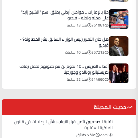
حبًا بالإمارات .. مواطن أردني يطلق اسم "الشيخ زايد"
على محله ونجله - فيديو
261061
منذ 13 ساعة
هل خان التعبير رئيس الوزراء السابق بشر الخصاونة؟ -
فيديو
257213
منذ 10 ساعات
أعداء العريس .. 10 نجوم لن تتم دعوتهم لحفل زفاف
كريستيانو رونالدو وجورجينا
214660
منذ 22 ساعة
حديث المدينة
نقابة الصحفيين تثمن قرار النواب بشأن الإعلانات في قانون
الملكية العقارية
2729
منذ 5 دقائق