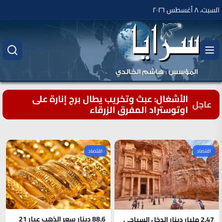
السبت، ٨ أغسطس ٢٠٢٦
الأشغال: عبث وتخريب يطال برج إنارة على
عاجل
اوتوستراد المفرق الزرقاء
اقتصاد
اقتصاد
88.6 دينار سعر الذهب عيار 21
2.47 مليار دينار الدخل السياحي