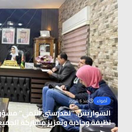
أضواء
منذ 6 شهور
السواريس: "لمدرستي أنتمي" مسؤول
نظيفة وجاذبة وتعزيز مشاركة الجميع