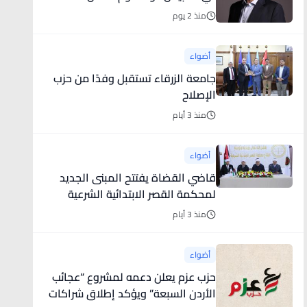
الشركة لمواصلة التوسع عالمياً في
منذ 2 يوم
أسواق جديدة
أضواء
جامعة الزرقاء تستقبل وفدًا من حزب
الإصلاح
منذ 3 أيام
أضواء
قاضي القضاة يفتتح المبنى الجديد
لمحكمة القصر الابتدائية الشرعية
ويتفقد مشروع قصر العدل الشرعي
منذ 3 أيام
في محافظة الكرك
أضواء
حزب عزم يعلن دعمه لمشروع “عجائب
الأردن السبعة” ويؤكد إطلاق شراكات