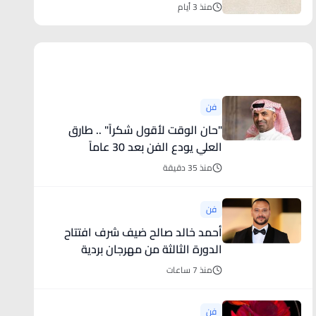
وطنية لتعزيز الاقتصاد والسياحة
منذ 3 أيام
أخبار فنية
فن
"حان الوقت لأقول شكراً" .. طارق
العلي يودع الفن بعد 30 عاماً
منذ 35 دقيقة
فن
أحمد خالد صالح ضيف شرف افتتاح
الدورة الثالثة من مهرجان بردية
السينمائى
منذ 7 ساعات
فن