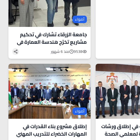
أضواء
جامعة الزرقاء تشارك في تحكيم
مشاريع تخرّج هندسة العمارة في
جامعة العلوم التطبيقية
9538
منذ 6 شهور
أضواء
في إطلاق ورشات
إطلاق مشروع بناء القدرات في
ة لمعلمي الصحة
المهارات الخضراء للتدريب المهني