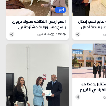
أضواء
 تتابع نسب إدخال
السواريس: النظافة سلوك تربوي
عبر منصة أجيال
راسخ ومسؤولية مشتركة في
البيئة المدرسية
14751
منذ 6 شهور
ستقبل وفدًا من
الفرنسي لتقييم
لعالي