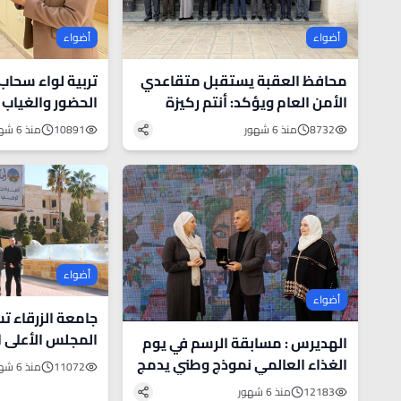
أضواء
أضواء
محافظ العقبة يستقبل متقاعدي
تربية لواء سحاب
الأمن العام ويؤكد: أنتم ركيزة
الحضور والغياب 
أساسية في منظومة الأمن
8732
منذ 6 شهور
10891
منذ 6 شهور
الوطني - صور
أضواء
أضواء
جامعة الزرقاء ت
المجلس الأعلى 
الهديرس : مسابقة الرسم في يوم
البحث والتعليم ا
الغذاء العالمي نموذج وطني يدمج
11072
منذ 6 شهور
التعليم بالقضايا الإنسانية
12183
منذ 6 شهور