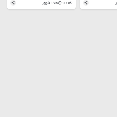
في الأردن
8733
منذ 6 شهور