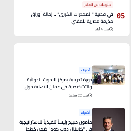
منوعات من العالم
في قضية "المخدرات الكبرى" .. إحالة أوراق
05
مذيعة مصرية للمفتي
منذ 4 أيام
آخر الأخبار
أضواء
دورة تدريبية بمركز البحوث الدوائية
والتشخيصية في عمان الاهلية حول
الهندسة الطبية الحيوية
منذ 22 ساعة
أضواء
مأمون صبيح رئيساً تنفيذياً للاستراتيجية
في "كابيتال دوت كوم" ضمن خطط