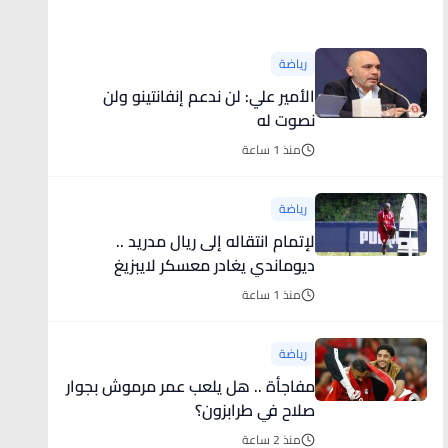
أخبار رياضية
رياضة
الأمير علي: لن ندعم إنفانتينو ولن
نصوت له
منذ 1 ساعة
رياضة
لإتمام انتقاله إلى ريال مدريد ..
ديوماندي يغادر معسكر لايبزيغ
(فيديو)
منذ 1 ساعة
رياضة
مفاجأة .. هل يلعب عمر مرموش بجوار
صلاح في طرابزون؟
منذ 2 ساعة