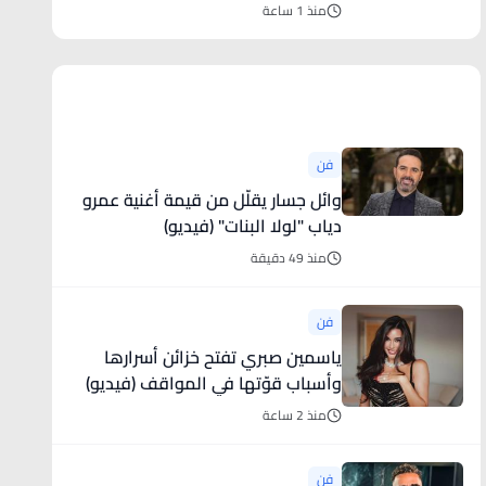
الموظفين
منذ 1 ساعة
أخبار فنية
فن
وائل جسار يقلّل من قيمة أغنية عمرو
دياب "لولا البنات" (فيديو)
منذ 49 دقيقة
فن
ياسمين صبري تفتح خزائن أسرارها
وأسباب قوّتها في المواقف (فيديو)
منذ 2 ساعة
فن