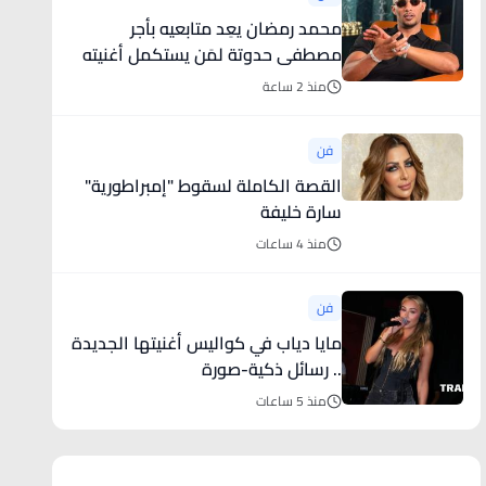
محمد رمضان يعِد متابعيه بأجر
مصطفى حدوتة لمَن يستكمل أغنيته
الجديدة
منذ 2 ساعة
فن
القصة الكاملة لسقوط "إمبراطورية"
سارة خليفة
منذ 4 ساعات
فن
مايا دياب في كواليس أغنيتها الجديدة
.. رسائل ذكية-صورة
منذ 5 ساعات