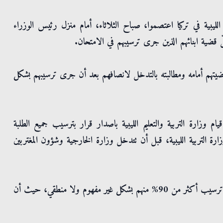
الليبية في تركيا اعتصموا، صباح الثلاثاء، أمام منزل رئيس الوزراء
لّ قضية ابنائهم الذين جرى ترسيبهم في الامتحان.
يتهم أمامه ومطالبته بالتدخل لانصافهم بعد أن جرى ترسيبهم بشكل
يام وزارة التربية والتعليم الليبية باصدار قرار بترسيب جميع الطلبة
رة التربية الليبية، قبل أن تتدخل وزارة الخارجية وشؤون المغتربين
وفي وقت لاحق، تمكن الطلبة من تقديم امتحان تكميلي اخر، ليتمّ ترسيب أكثر من 90% منهم بشكل غير مفهوم ولا منطقي، حيث أن