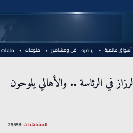
أسواق عالمية
فن ومشاهير
منوعات
رياضية
ملفات 
رزاز في الرئاسة .. والأهالي يلوحون
المشاهدات :
29553