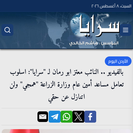
السبت، ٨ أغسطس ٢٠٢٦
الأردن اليوم
بالفيديو .. النائب معتز ابو رمان لـ "سرايا": اسلوب
تعامل مساعد أمين عام وزارة الزراعة "همجي" ولن
اتنازل عن حقي