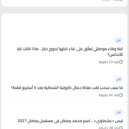
أخبار فنية
فن
ابنة وفاء موصللي تعلّق على غناء ابنتها لجورج خباز .. ماذا قالت نايا
الأندلس؟
منذ 23 دقيقة
فن
ما سبب سحب لقب ملكة جمال كارولينا الشمالية بعد 5 أسابيع فقط؟
منذ 24 دقيقة
فن
ليس «عشماوي» .. اسم محمد رمضان في مسلسل رمضان 2027
منذ 28 دقيقة