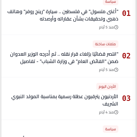
سياسة
"أغنى متسول" في فلسطين .. سيارة "رينج روفر" وهاتف
01
ذهبي وتحقيقات بشأن عقاراته وأرصدته
منذ 5 أيام
ملفات ساخنة
"انتصر قضائيًا بإلغاء قرار نقله .. ثم أُدرجه الوزير العدوان
02
ضمن "الفائض العام" في وزارة الشباب" - تفاصيل
منذ 5 أيام
الأردن اليوم
الأردنيون يترقبون عطلة رسمية بمناسبة المولد النبوي
03
الشريف
منذ 4 أيام
سياسة