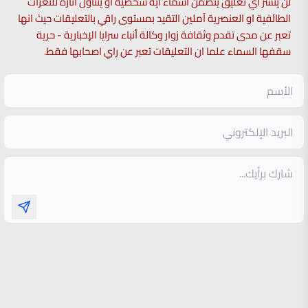
لن ينشر أي تعليق يتضمن اسماء اية شخصية او يتناول اثارة للنعرات
الطائفية او العنصرية آملين التقيد بمستوى راقي بالتعليقات حيث انها
تعبر عن مدى تقدم وثقافة زوار وكالة أنباء سرايا الإخبارية - حرية
سقفها السماء علما ان التعليقات تعبر عن راي اصحابها فقط.