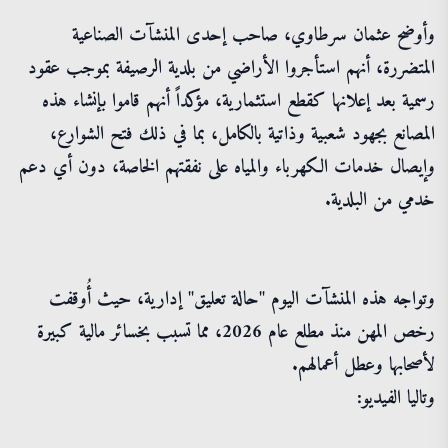
وأوضح عثمان سرطاوي، صاحب إحدى المنشآت الصناعية
المتضررة، أنهم استأجروا الأراضي من بلدية الرصيفة بموجب عقود
رسمية بعد إعلانها كقطع استثمارية، مؤكداً أنهم قاموا بإنشاء هذه
المصانع بجهود شعبية وذاتية بالكامل، بما في ذلك فتح الشوارع،
وإيصال خدمات الكهرباء والمياه على نفقتهم الخاصة، دون أي دعم
خدمي من البلدية.
وتواجه هذه المنشآت اليوم "حالة تعليق" إدارية، حيث أُوقفت
رخص المهن منذ مطلع عام 2026، مما تسبب بخسائر مالية كبيرة
لأصحابها وعطل أعمالهم.
وتاليا الفيديو: