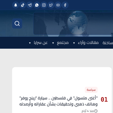
مقالات وآراء
مجتمع
عن سرايا
ساخنة
الأكثر قراءة
سياسة
"أغنى متسول" في فلسطين .. سيارة "رينج روفر"
01
وهاتف ذهبي وتحقيقات بشأن عقاراته وأرصدته
منذ 4 أيام