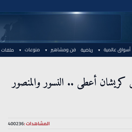
أسواق عالمية
فن ومشاهير
منوعات
رياضية
ملفات 
كريشان أعطى .. النسور والمنصور
المشاهدات :
400236