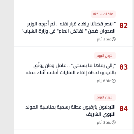
ملفات ساخنة
"انتصر قضائيًا بإلغاء قرار نقله .. ثم أُدرجه الوزير
02
العدوان ضمن "الفائض العام" في وزارة الشباب"
- تفاصيل
منذ 3 أيام
الأردن اليوم
"إللي رماها ما بستحي" .. عامل وطن يوثّق
03
بالفيديو لحظة إلقاء النفايات أمامه أثناء عمله
منذ 6 أيام
الأردن اليوم
الأردنيون يترقبون عطلة رسمية بمناسبة المولد
04
النبوي الشريف
منذ 3 أيام