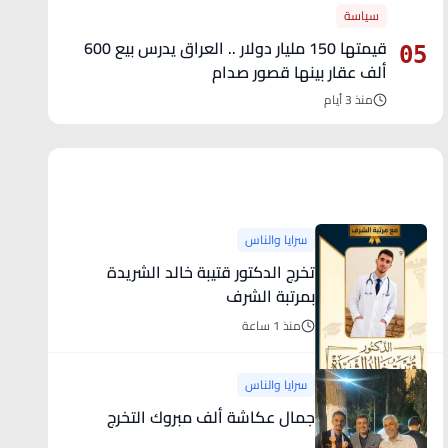
سياسة
قيمتها 150 مليار دولار .. العراق يدرس بيع 600
05
ألف عقار بينها قصور صدام
منذ 3 أيام
آخر الأخبار
سرايا والناس
تخرج الدكتور قتيبة خالد الشريدة
بمرتبة الشرف
منذ 1 ساعة
سرايا والناس
جمال عكاشة ألف مبروك التخرج