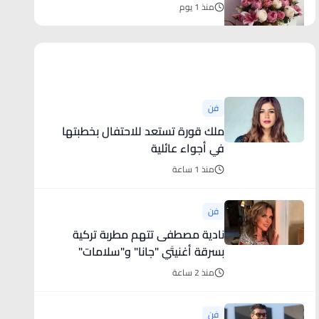
منذ 1 يوم
أخبار فنية
فن
ملك قورة تستعد للاحتفال بخطبتها
في أجواء عائلية
منذ 1 ساعة
فن
نادية مصطفى تتهم مطربة تركية
بسرقة أغنيتَي "جانا" و"سلامات"
منذ 2 ساعة
فن