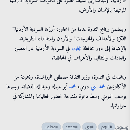
الأردنية، وتهدف إلى تسليط الضوء على مكونات السردية الأردنية
المرتبطة بالإنسان والأرض.
ويتضمن برنامج الندوة عددا من المحاور، أبرزها السردية الأردنية"
الفكرة والأهداف والمخرجات" والأردن وامتداداته التاريخية،
بالإضافة إلى دور محافظة
عجلون
في السردية الأردنية عبر العصور
والعادات والتقاليد والأعراف في المحافظة.
ويتحدث في الندوة، وزير الثقافة مصطفى الرواشدة، ومجموعة من
الأكاديميين
محمد
بني
دومي،
محمد
أبو عبيلة وعبدالله القضاة، ويديرها
يوسف المومني وسط دعوة مفتوحة لحضور فعالياتها والمشاركة في
حواراتها.
وسوم:
#اليوم
#بني
#محمد
#عجلون