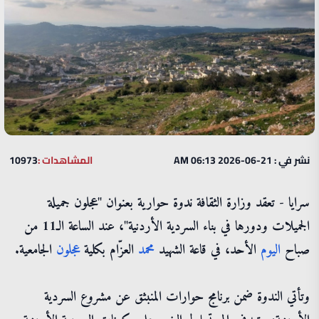
نشر في : 21-06-2026 06:13 AM
المشاهدات :
10973
سرايا - تعقد وزارة الثقافة ندوة حوارية بعنوان "عجلون جميلة
الجميلات ودورها في بناء السردية الأردنية"، عند الساعة الـ11 من
صباح
اليوم
الأحد، في قاعة الشهيد
محمد
العزّام بكلية
عجلون
الجامعية.
وتأتي الندوة ضمن برنامج حوارات المنبثق عن مشروع السردية