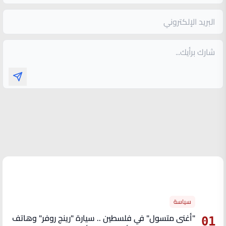
الأكثر قراءة
سياسة
"أغنى متسول" في فلسطين .. سيارة "رينج روفر" وهاتف
01