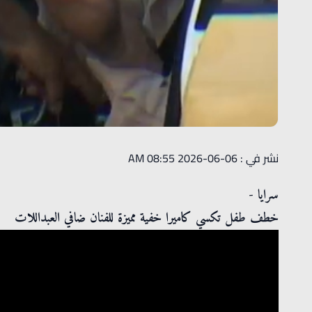
نشر في : 06-06-2026 08:55 AM
سرايا -
خطف طفل تكسي كاميرا خفية مميزة للفنان ضافي العبداللات