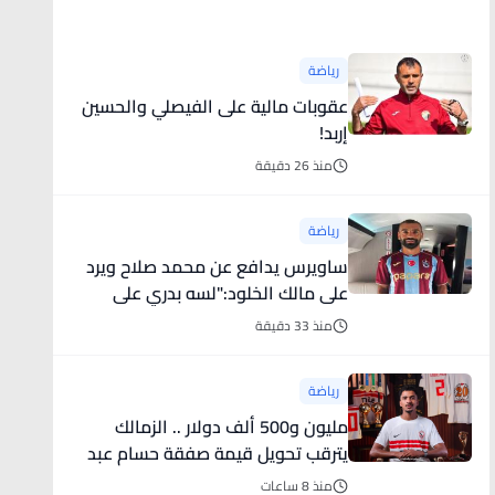
أخبار رياضية
رياضة
عقوبات مالية على الفيصلي والحسين
إربد!
منذ 26 دقيقة
رياضة
ساويرس يدافع عن محمد صلاح ويرد
على مالك الخلود:"لسه بدري على
التقاعد"
منذ 33 دقيقة
رياضة
مليون و500 ألف دولار .. الزمالك
يترقب تحويل قيمة صفقة حسام عبد
المجيد
منذ 8 ساعات