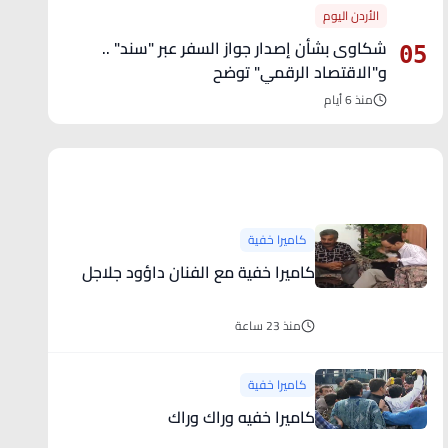
الأردن اليوم
شكاوى بشأن إصدار جواز السفر عبر "سند" ..
05
و"الاقتصاد الرقمي" توضح
منذ 6 أيام
آخر الأخبار
كاميرا خفية
كاميرا خفية مع الفنان داؤود جلاجل
منذ 23 ساعة
كاميرا خفية
كاميرا خفيه وراك وراك