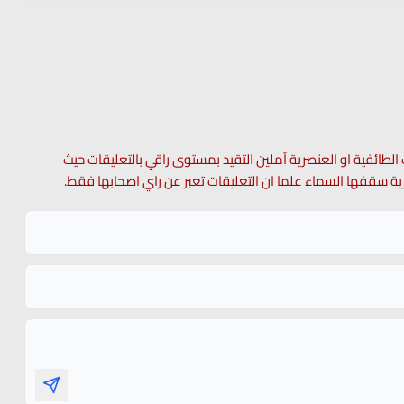
 الطائفية او العنصرية آملين التقيد بمستوى راقي بالتعليقات حيث
 حرية سقفها السماء علما ان التعليقات تعبر عن راي اصحابها فقط.