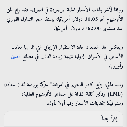
ووفقا لآخر بيانات الأسعار الحية المرصودة في السوق، فقد ربح طن
الألومنيوم نحو 30.05 دولارا أمريكيا، ليستقر سعر التداول الفوري
عند مستوى 3762.00 دولارا أمريكيا.
ويعكس هذا الصعود حالة الاستقرار الإيجابي التي تمر بها معادن
الأساس في الأسواق الدولية نتيجة زيادة الطلب في مصانع
الصين
وأوروبا.
رصد مالي: يتابع كادر التحرير في "موقعنا" حركة بورصة لندن للمعادن
(LME) وتأثير كلفة الطاقة على مصاهر الألومنيوم العالمية،
وسنوافيكم بتحديثات الأسعار رقميا أولا بأول.
إقرأ ايضاَ