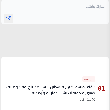
الأكثر قراءة
سياسة
"أغنى متسول" في فلسطين .. سيارة "رينج روفر" وهاتف
01
ذهبي وتحقيقات بشأن عقاراته وأرصدته
منذ 4 أيام