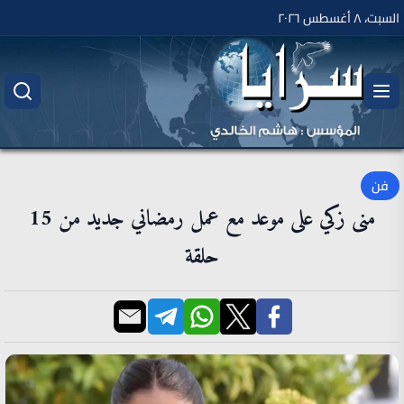
السبت، ٨ أغسطس ٢٠٢٦
فن
منى زكي على موعد مع عمل رمضاني جديد من 15
حلقة