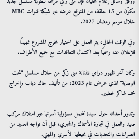
ووفق وسائل إعلام محلية، فإن منى زكي مرشحة لبطولة مسلسل جديد
مكوّن من 15 حلقة، من المتوقع عرضه عبر شبكة قنوات MBC
خلال موسم رمضان 2027.
وفي الوقت الحالي، يتم العمل على اختيار مخرج المشروع تمهيدًا
للإعلان عنه رسميًا بعد اكتمال التعاقدات مع جميع الأطراف.
وكان آخر ظهور درامي للفنانة منى زكي من خلال مسلسل "تحت
الوصاية" الذي عرض عام 2023، من تأليف خالد دياب وإخراج
محمد شاكر خضير.
وتدور أحداثه حول سيدة تتحمل مسؤولية أسرتها عبر امتلاك مركب
صيد والعمل في تجارة الأسماك والجمبري، قبل أن تواجه العديد من
الصراعات والتحديات في محيطها الأسري والمهني.