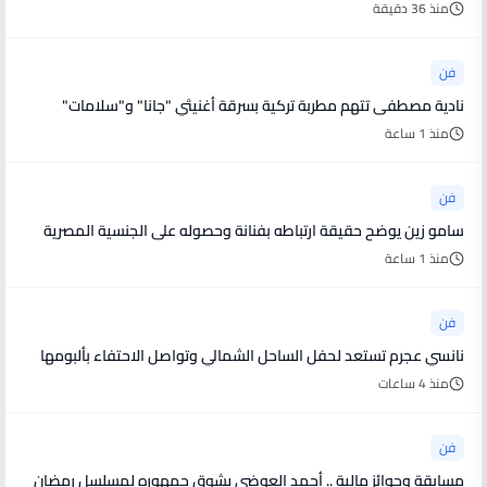
منذ 36 دقيقة
فن
نادية مصطفى تتهم مطربة تركية بسرقة أغنيتَي "جانا" و"سلامات"
منذ 1 ساعة
فن
سامو زين يوضح حقيقة ارتباطه بفنانة وحصوله على الجنسية المصرية
منذ 1 ساعة
فن
نانسي عجرم تستعد لحفل الساحل الشمالي وتواصل الاحتفاء بألبومها
منذ 4 ساعات
فن
مسابقة وجوائز مالية .. أحمد العوضي يشوق جمهوره لمسلسل رمضان