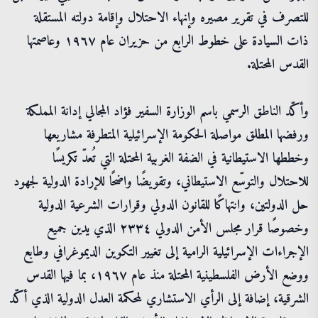
للتصرف في تقرير مصيره وإنهاء الاحتلال وإقامة دولته المستقلة
ذات السيادة على خطوط الرابع من حزيران عام ١٩٦٧ وعاصمتها
القدس المحتلة.
وأكّد الناطق الرسمي باسم الوزارة السفير فؤاد المجالي إدانة المملكة
ورفضها المطلق مواصلة الحكومة الإسرائيلية المتطرفة مشاريعها
وخططها الاستيطانية في الضفة الغربية المحتلة التي تُعدّ تكريسًا
للاحتلال والتوسّع الاستيطاني، وتقويضًا واضحًا للإرادة الدولية لجهود
حل الدولتين، وانتهاكًا للقانون الدولي وقرارات الشرعية الدولية
وخصوصًا قرار مجلس الأمن الدولي ٢٣٣٤ الذي يدين جميع
الإجراءات الإسرائيلية الرامية إلى تغيير التكوين الديموغرافي وطابع
ووضع الأرض الفلسطينية المحتلة منذ عام ١٩٦٧، بما فيها القدس
الشرقية، إضافة إلى الرأي الاستشاري لمحكمة العدل الدولية الذي أكّد