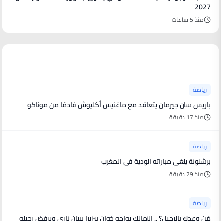
2027
منذ 5 ساعات
أخبار رياضية
رياضة
باريس سان جيرمان يتعاقد مع ماغنيس أكليوش قادمًا من موناكو
منذ 17 دقيقة
رياضة
برشلونة يلغي مباراته الودية في المغرب
منذ 29 دقيقة
رياضة
مَن وعدك بالرحيل؟ .. الزمالك يواجه خوان بيزيرا ببيان ناري ويرفض رحيله