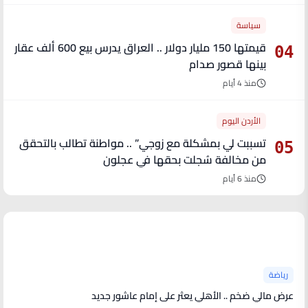
سياسة
قيمتها 150 مليار دولار .. العراق يدرس بيع 600 ألف عقار
04
بينها قصور صدام
منذ 4 أيام
الأردن اليوم
تسببت لي بمشكلة مع زوجي” .. مواطنة تطالب بالتحقق
05
من مخالفة سُجلت بحقها في عجلون
منذ 6 أيام
آخر الأخبار
رياضة
عرض مالي ضخم .. الأهلي يعثر على إمام عاشور جديد