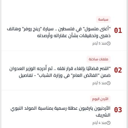
الأكثر قراءة
سياسة
"أغنى متسول" في فلسطين .. سيارة "رينج روفر" وهاتف
01
ذهبي وتحقيقات بشأن عقاراته وأرصدته
منذ 5 أيام
ملفات ساخنة
"انتصر قضائيًا بإلغاء قرار نقله .. ثم أُدرجه الوزير العدوان
02
ضمن "الفائض العام" في وزارة الشباب" - تفاصيل
منذ 5 أيام
الأردن اليوم
الأردنيون يترقبون عطلة رسمية بمناسبة المولد النبوي
03
الشريف
منذ 4 أيام