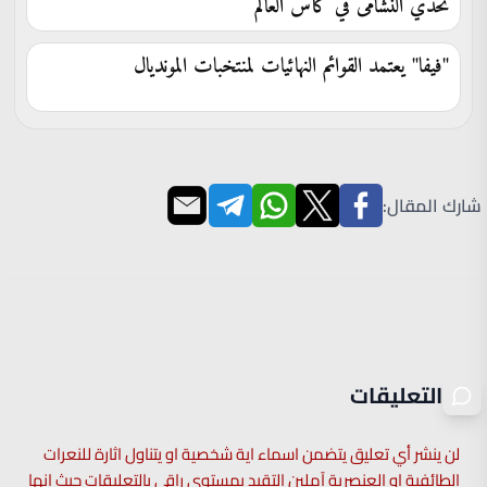
تحدي النشامى في كأس العالم
"فيفا" يعتمد القوائم النهائيات لمنتخبات المونديال
شارك المقال:
التعليقات
لن ينشر أي تعليق يتضمن اسماء اية شخصية او يتناول اثارة للنعرات
الطائفية او العنصرية آملين التقيد بمستوى راقي بالتعليقات حيث انها