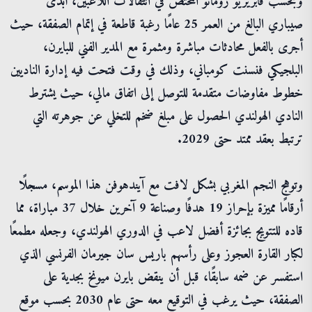
وبحسب فابريزيو رومانو المختص في انتقالات اللاعبين، أبدى
صيباري البالغ من العمر 25 عامًا رغبة قاطعة في إتمام الصفقة، حيث
أجرى بالفعل محادثات مباشرة ومثمرة مع المدير الفني للبايرن،
البلجيكي فنسنت كومباني، وذلك في وقت فتحت فيه إدارة الناديين
خطوط مفاوضات متقدمة للتوصل إلى اتفاق مالي، حيث يشترط
النادي الهولندي الحصول على مبلغ ضخم للتخلي عن جوهرته التي
ترتبط بعقد ممتد حتى 2029.
وتوهج النجم المغربي بشكل لافت مع آيندهوفن هذا الموسم، مسجلًا
أرقامًا مميزة بإحراز 19 هدفًا وصناعة 9 آخرين خلال 37 مباراة، مما
قاده للتتويج بجائزة أفضل لاعب في الدوري الهولندي، وجعله مطمعًا
لكبار القارة العجوز وعلى رأسهم باريس سان جيرمان الفرنسي الذي
استفسر عن ضمه سابقًا، قبل أن ينقض بايرن ميونخ بجدية على
الصفقة، حيث يرغب في التوقيع معه حتى عام 2030 بحسب موقع