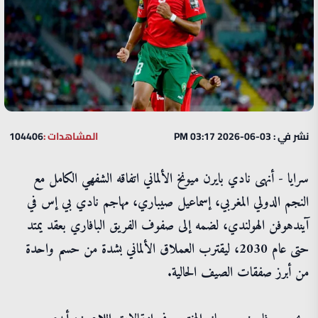
نشر في : 03-06-2026 03:17 PM
المشاهدات :
104406
سرايا - أنهى نادي بايرن ميونخ الألماني اتفاقه الشفهي الكامل مع
النجم الدولي المغربي، إسماعيل صيباري، مهاجم نادي بي إس في
آيندهوفن الهولندي، لضمه إلى صفوف الفريق البافاري بعقد يمتد
حتى عام 2030، ليقترب العملاق الألماني بشدة من حسم واحدة
من أبرز صفقات الصيف الحالية.