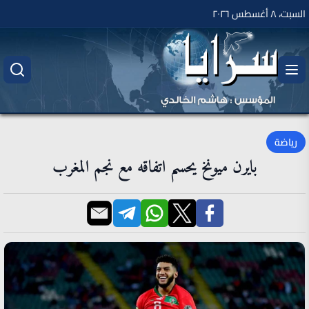
السبت، ٨ أغسطس ٢٠٢٦
رياضة
بايرن ميونخ يحسم اتفاقه مع نجم المغرب