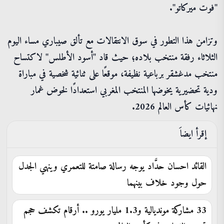
"فوت ميركاتو".
وتزامن هذا التطور في سوق الانتقالات مع تألق صيباري مساء اليوم
الثلاثاء رفقة منتخب بلاده؛ حيث قاد "أسود الأطلس" لاكتساح
منتخب مدغشقر برباعية نظيفة، موقعًا على ثنائية شخصية في مباراة
ودية تحضيرية يخوضها المنتخب المغربي استعدادًا لخوض غمار
نهائيات كأس العالم 2026.
إقرأ ايضاَ
القائد احسان حدَّاد يوجه رسالة صامتة للتعمري وينهي الجدل
حول وجود خلاف بينهما
33 مشاركة مونديالية و1.3 مليار يورو .. أرقام تكشف حجم