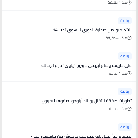
منذ 1 دقيقة
رياضة
الاتحاد يواصل صدارة الدوري النسوي تحت 14
منذ 45 دقيقة
رياضة
على طريقة وسام أبوعلي .. بيزيرا "يلوي" ذراع الزمالك
منذ 1 ساعة
رياضة
تطورات صفقة انتقال رونالد أراوخو لصفوف ليفربول
منذ 1 ساعة
رياضة
توتنهام يبدأ محادثاته لضم عمر مرموش من مانشستر سيتي