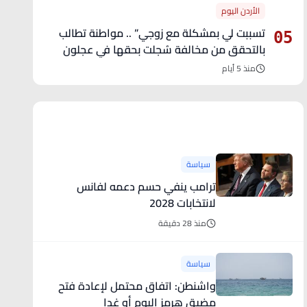
الأردن اليوم
تسببت لي بمشكلة مع زوجي” .. مواطنة تطالب
05
بالتحقق من مخالفة سُجلت بحقها في عجلون
منذ 5 أيام
آخر الأخبار
سياسة
ترامب ينفي حسم دعمه لفانس
لانتخابات 2028
منذ 28 دقيقة
سياسة
واشنطن: اتفاق محتمل لإعادة فتح
مضيق هرمز اليوم أو غدا