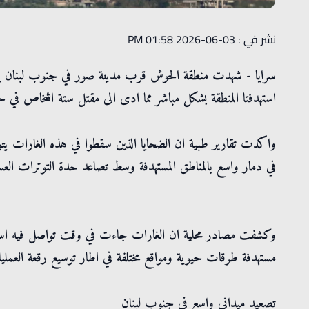
نشر في : 03-06-2026 01:58 PM
سرايا - شهدت منطقة الحوش قرب مدينة صور في جنوب لبنان يوما 
استهدفتا المنطقة بشكل مباشر مما ادى الى مقتل ستة اشخاص في حص
واكدت تقارير طبية ان الضحايا الذين سقطوا في هذه الغارات ي
في دمار واسع بالمناطق المستهدفة وسط تصاعد حدة التوترات العسك
وكشفت مصادر محلية ان الغارات جاءت في وقت تواصل فيه اسرائيل
مستهدفة طرقات حيوية ومواقع مختلفة في اطار توسيع رقعة العمليات
تصعيد ميداني واسع في جنوب لبنان