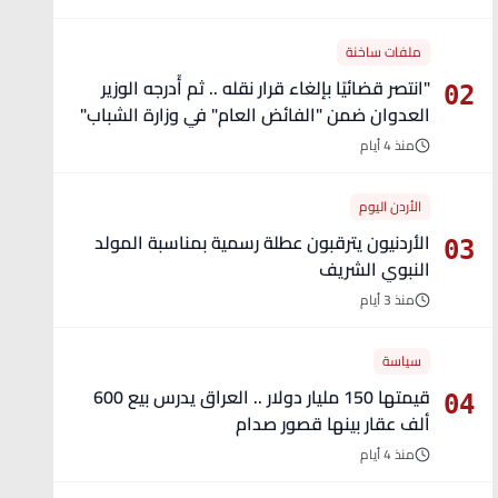
ملفات ساخنة
"انتصر قضائيًا بإلغاء قرار نقله .. ثم أُدرجه الوزير
02
العدوان ضمن "الفائض العام" في وزارة الشباب"
- تفاصيل
منذ 4 أيام
الأردن اليوم
الأردنيون يترقبون عطلة رسمية بمناسبة المولد
03
النبوي الشريف
منذ 3 أيام
سياسة
قيمتها 150 مليار دولار .. العراق يدرس بيع 600
04
ألف عقار بينها قصور صدام
منذ 4 أيام