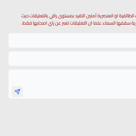
 الطائفية او العنصرية آملين التقيد بمستوى راقي بالتعليقات حيث
 حرية سقفها السماء علما ان التعليقات تعبر عن راي اصحابها فقط.