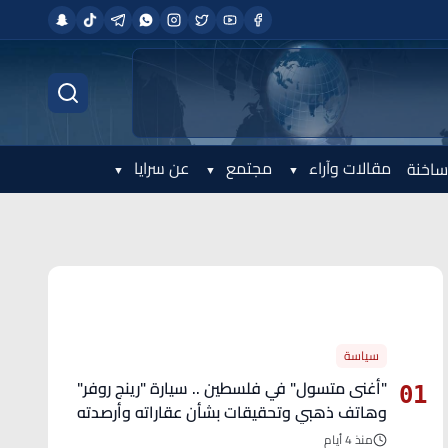
مقالات وآراء
مجتمع
عن سرايا
ساخنة
الأكثر قراءة
سياسة
"أغنى متسول" في فلسطين .. سيارة "رينج روفر"
01
وهاتف ذهبي وتحقيقات بشأن عقاراته وأرصدته
منذ 4 أيام