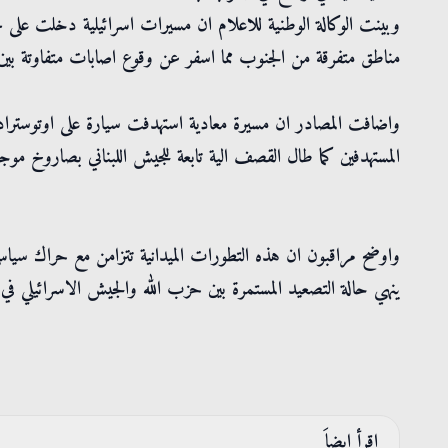
وبينت الوكالة الوطنية للاعلام ان مسيرات اسرائيلية دخلت 
مناطق متفرقة من الجنوب مما اسفر عن وقوع اصابات متفاوتة بين ا
واضافت المصادر ان مسيرة معادية استهدفت سيارة على اوتوسترا
المستهدفين كما طال القصف الية تابعة للجيش اللبناني بصاروخ موج
واوضح مراقبون ان هذه التطورات الميدانية تتزامن مع حراك س
ينهي حالة التصعيد المستمرة بين حزب الله والجيش الاسرائيلي في ا
إقرأ ايضاَ