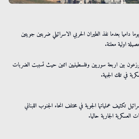
داميا بعدما نفذ الطيران الحربي الاسرائيلي ضربتين جويتين
يلة اولية معلنة.
توزعون بين اربعة سوريين وفلسطينيين اثنين حيث تسببت الضربات
رية في تلك الجبهة.
 تكثيف عملياتها الجوية في مختلف انحاء الجنوب اللبناني
 العسكرية الجارية حاليا.