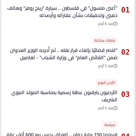
"أغنى متسول" في فلسطين .. سيارة "رينج روفر" وهاتف
01
ذهبي وتحقيقات بشأن عقاراته وأرصدته
منذ 6 أيام
ملفات ساخنة
"انتصر قضائيًا بإلغاء قرار نقله .. ثم أُدرجه الوزير العدوان
02
ضمن "الفائض العام" في وزارة الشباب" - تفاصيل
منذ 5 أيام
الأردن اليوم
الأردنيون يترقبون عطلة رسمية بمناسبة المولد النبوي
03
الشريف
منذ 5 أيام
سياسة
قيمتها 150 مليار دولار .. العراق يدرس بيع 600 ألف عقار